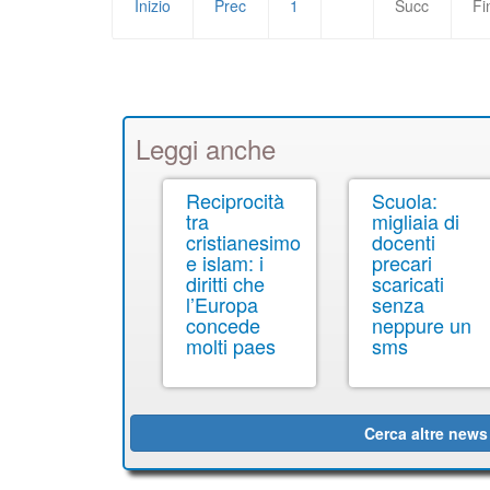
Inizio
Prec
1
2
Succ
Fi
Leggi anche
Reciprocità
Scuola:
tra
migliaia di
cristianesimo
docenti
e islam: i
precari
diritti che
scaricati
l’Europa
senza
concede
neppure un
molti paes
sms
Cerca altre news