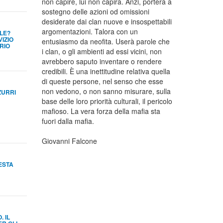
non capire, lui non capirà. Anzi, porterà a
sostegno delle azioni od omissioni
desiderate dai clan nuove e insospettabili
argomentazioni. Talora con un
LE?
VIZIO
entusiasmo da neofita. Userà parole che
RIO
i clan, o gli ambienti ad essi vicini, non
avrebbero saputo inventare o rendere
credibili. È una inettitudine relativa quella
di queste persone, nel senso che esse
non vedono, o non sanno misurare, sulla
ZURRI
base delle loro priorità culturali, il pericolo
mafioso. La vera forza della mafia sta
fuori dalla mafia.
Giovanni Falcone
FESTA
 IL