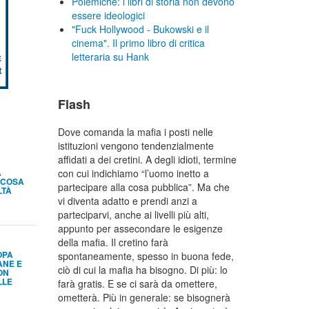
Polemiche: i libri di storia non devono
essere ideologici
"Fuck Hollywood - Bukowski e il
cinema". Il primo libro di critica
letteraria su Hank
Flash
Dove comanda la mafia i posti nelle
istituzioni vengono tendenzialmente
affidati a dei cretini. A degli idioti, termine
A
con cui indichiamo “l’uomo inetto a
 COSA
partecipare alla cosa pubblica”. Ma che
LTÀ
vi diventa adatto e prendi anzi a
parteciparvi, anche ai livelli più alti,
appunto per assecondare le esigenze
della mafia. Il cretino farà
OPA
spontaneamente, spesso in buona fede,
ANE E
ciò di cui la mafia ha bisogno. Di più: lo
ON
LLE
farà gratis. E se ci sarà da omettere,
ometterà. Più in generale: se bisognerà