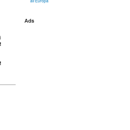
all'Europa
Ads
i
!
!