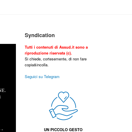
Syndication
Tutti i contenuti di Assud.it sono a
riproduzione riservata (c).
Si chiede, cortesemente, di non fare
copia&incolla.
Seguici su Telegram
NE.
i
.
- -
UN PICCOLO GESTO