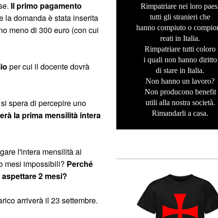
ese.
Il primo pagamento
Rimpatriare nei loro paes
e la domanda è stata inserita
tutti gli stranieri che
hanno compiuto o compio
nno meno di 300 euro (con cui
reati in Italia.
Rimpatriare tutti coloro
i quali non hanno diritto
lio
per cui il docente dovrà
di stare in Italia.
Non hanno un lavoro?
Non producono benefit
 si spera di percepire uno
utili alla nostra società.
Rimandarli a casa.
erà la prima mensilità intera
re l'intera mensilità ai
o mesi impossibili?
Perché
 aspettare 2 mesi?
arico arriverà il 23 settembre.