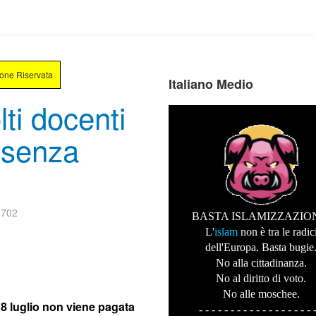
ione Riservata
Italiano Medio
lti docenti
 senza
3702
BASTA ISLAMIZZAZIO
L'
islam
non è tra le radic
dell'Europa. Basta bugie
No alla cittadinanza.
No al diritto di voto.
No alle moschee.
l 8 luglio non viene pagata
- - - - - - - - - - - - - - - - - - 