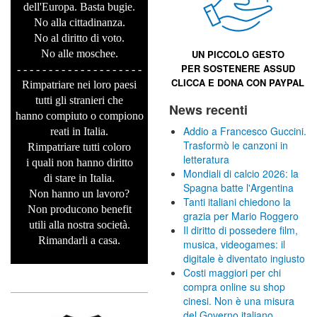
dell'Europa. Basta bugie.
No alla cittadinanza.
No al diritto di voto.
No alle moschee.
UN PICCOLO GESTO
PER SOSTENERE
ASSUD
- - - - - - - - - - - - - - - - - - - -
CLICCA E
DONA CON PAYPAL
Rimpatriare nei loro paesi
tutti gli stranieri che
News recenti
hanno compiuto o compiono
Addio a Francesco Guccini.
reati in Italia.
Trasformò le canzoni in
Rimpatriare tutti coloro
letteratura
i quali non hanno diritto
Mondiali di calcio 2026: la
di stare in Italia.
Spagna batte l'Argentina
Non hanno un lavoro?
Tanti italiani chiedono la
Non producono benefit
grazia per Mario Roggero
utili alla nostra società.
Il diritto di possedere film,
Rimandarli a casa.
musica, videogames: il
digitale è diventato ingiusto
Costi maggiori per chi
compra online su shop
cinesi. Non è una misura
del Governo italiano