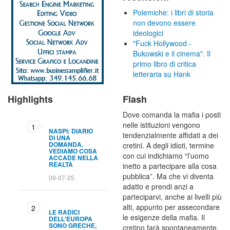
Polemiche: i libri di storia
non devono essere
ideologici
"Fuck Hollywood -
Bukowski e il cinema". Il
primo libro di critica
letteraria su Hank
Highlights
Flash
Dove comanda la mafia i posti
nelle istituzioni vengono
NASPI: DIARIO
tendenzialmente affidati a dei
DI UNA
DOMANDA.
cretini. A degli idioti, termine
VEDIAMO COSA
con cui indichiamo “l’uomo
ACCADE NELLA
REALTÀ
inetto a partecipare alla cosa
pubblica”. Ma che vi diventa
09-07-25
adatto e prendi anzi a
parteciparvi, anche ai livelli più
alti, appunto per assecondare
LE RADICI
le esigenze della mafia. Il
DELL'EUROPA
SONO GRECHE,
cretino farà spontaneamente,