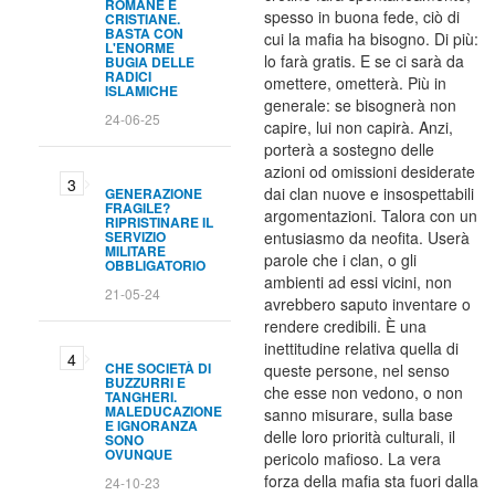
ROMANE E
spesso in buona fede, ciò di
CRISTIANE.
BASTA CON
cui la mafia ha bisogno. Di più:
L'ENORME
lo farà gratis. E se ci sarà da
BUGIA DELLE
RADICI
omettere, ometterà. Più in
ISLAMICHE
generale: se bisognerà non
24-06-25
capire, lui non capirà. Anzi,
porterà a sostegno delle
azioni od omissioni desiderate
dai clan nuove e insospettabili
GENERAZIONE
FRAGILE?
argomentazioni. Talora con un
RIPRISTINARE IL
SERVIZIO
entusiasmo da neofita. Userà
MILITARE
parole che i clan, o gli
OBBLIGATORIO
ambienti ad essi vicini, non
21-05-24
avrebbero saputo inventare o
rendere credibili. È una
inettitudine relativa quella di
CHE SOCIETÀ DI
queste persone, nel senso
BUZZURRI E
che esse non vedono, o non
TANGHERI.
MALEDUCAZIONE
sanno misurare, sulla base
E IGNORANZA
delle loro priorità culturali, il
SONO
OVUNQUE
pericolo mafioso. La vera
forza della mafia sta fuori dalla
24-10-23