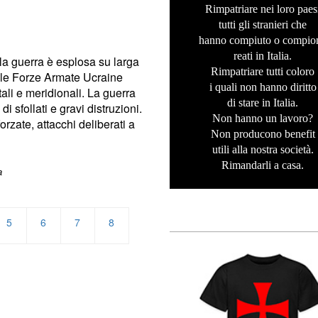
Rimpatriare nei loro paes
tutti gli stranieri che
hanno compiuto o compio
reati in Italia.
la guerra è esplosa su larga
Rimpatriare tutti coloro
a le Forze Armate Ucraine
i quali non hanno diritto
tali e meridionali. La guerra
di stare in Italia.
di sfollati e gravi distruzioni.
Non hanno un lavoro?
zate, attacchi deliberati a
Non producono benefit
utili alla nostra società.
Rimandarli a casa.
a
5
6
7
8