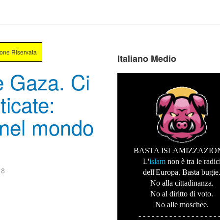
ione Riservata
Italiano Medio
e Gaza. Ci
icate:
i nel mondo
BASTA ISLAMIZZAZIO
L'
islam
non è tra le radic
18
dell'Europa. Basta bugie
No alla cittadinanza.
No al diritto di voto.
No alle moschee.
- - - - - - - - - - - - - - - - - - 