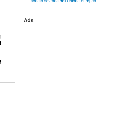
moneta sovrana dell'Unione Europea
Ads
i
!
!