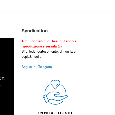
Syndication
Tutti i contenuti di Assud.it sono a
riproduzione riservata (c).
Si chiede, cortesemente, di non fare
copia&incolla.
Seguici su Telegram
NE.
i
.
- -
UN PICCOLO GESTO