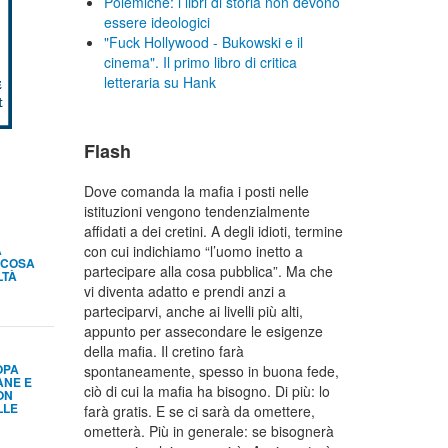
Polemiche: i libri di storia non devono
essere ideologici
"Fuck Hollywood - Bukowski e il
cinema". Il primo libro di critica
letteraria su Hank
Flash
Dove comanda la mafia i posti nelle
istituzioni vengono tendenzialmente
affidati a dei cretini. A degli idioti, termine
A
con cui indichiamo “l’uomo inetto a
 COSA
partecipare alla cosa pubblica”. Ma che
LTÀ
vi diventa adatto e prendi anzi a
parteciparvi, anche ai livelli più alti,
appunto per assecondare le esigenze
della mafia. Il cretino farà
OPA
spontaneamente, spesso in buona fede,
ANE E
ciò di cui la mafia ha bisogno. Di più: lo
ON
LLE
farà gratis. E se ci sarà da omettere,
ometterà. Più in generale: se bisognerà