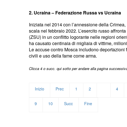
2. Ucraina – Federazione Russa vs Ucraina
Iniziata nel 2014 con l’annessione della Crimea, 
scala nel febbraio 2022. L’esercito russo affront
(ZSU) in un conflitto logorante nelle regioni orien
ha causato centinaia di migliaia di vittime, milioni 
Le accuse contro Mosca includono deportazioni for
civili e uso della fame come arma.
Clicca 4
o succ.
qui sotto per andare alla pagina successiv
Inizio
Prec
1
2
3
4
9
10
Succ
Fine