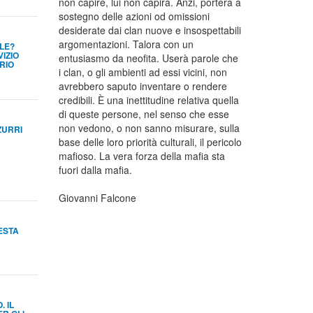
non capire, lui non capirà. Anzi, porterà a
sostegno delle azioni od omissioni
desiderate dai clan nuove e insospettabili
argomentazioni. Talora con un
LE?
VIZIO
entusiasmo da neofita. Userà parole che
RIO
i clan, o gli ambienti ad essi vicini, non
avrebbero saputo inventare o rendere
credibili. È una inettitudine relativa quella
di queste persone, nel senso che esse
non vedono, o non sanno misurare, sulla
ZURRI
base delle loro priorità culturali, il pericolo
mafioso. La vera forza della mafia sta
fuori dalla mafia.
Giovanni Falcone
FESTA
 IL