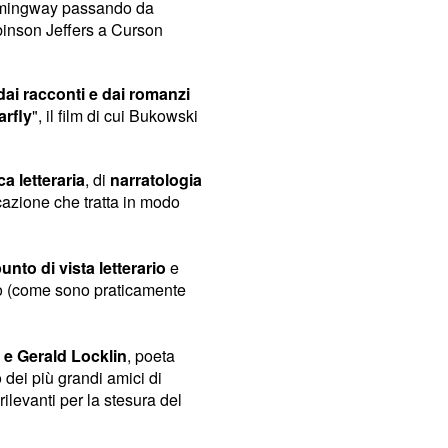
ingway passando da
inson Jeffers a Curson
ti dai racconti e dai romanzi
arfly
", il film di cui Bukowski
ca letteraria
, di
narratologia
icazione che tratta in modo
unto di vista letterario
e
to (come sono praticamente
a e Gerald Locklin
, poeta
dei più grandi amici di
ilevanti per la stesura del