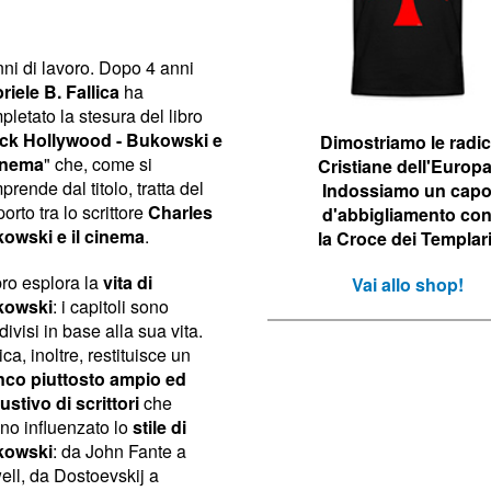
nni di lavoro. Dopo 4 anni
riele B. Fallica
ha
pletato la stesura del libro
ck Hollywood - Bukowski e
Dimostriamo le r
adic
cinema
" che, come si
Cristiane dell'Europa
rende dal titolo, tratta del
Indossiamo un cap
orto tra lo scrittore
Charles
d'abbigliamento co
owski e il cinema
.
la Croce dei Templari
ibro esplora la
vita di
Vai allo shop!
kowski
: i capitoli sono
ivisi in base alla sua vita.
ica, inoltre, restituisce un
nco piuttosto ampio ed
ustivo di scrittori
che
no influenzato lo
stile di
kowski
: da John Fante a
ell, da Dostoevskij a