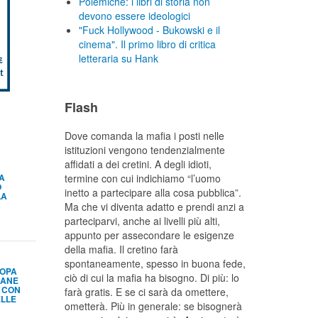
Polemiche: i libri di storia non
devono essere ideologici
"Fuck Hollywood - Bukowski e il
cinema". Il primo libro di critica
letteraria su Hank
Flash
Dove comanda la mafia i posti nelle
istituzioni vengono tendenzialmente
affidati a dei cretini. A degli idioti,
NA
termine con cui indichiamo “l’uomo
O
inetto a partecipare alla cosa pubblica”.
LA
Ma che vi diventa adatto e prendi anzi a
parteciparvi, anche ai livelli più alti,
appunto per assecondare le esigenze
della mafia. Il cretino farà
spontaneamente, spesso in buona fede,
ROPA
ciò di cui la mafia ha bisogno. Di più: lo
MANE
A CON
farà gratis. E se ci sarà da omettere,
ELLE
ometterà. Più in generale: se bisognerà