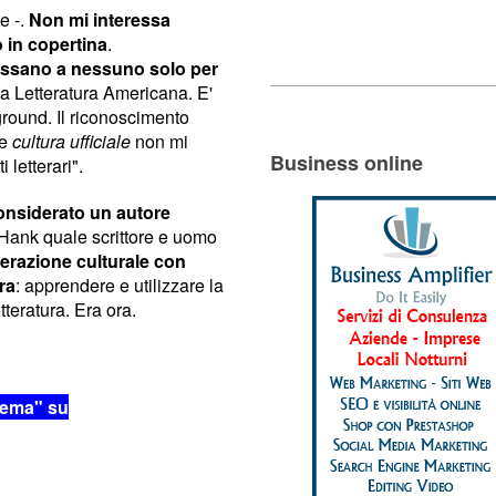
e -.
Non mi interessa
 in copertina
.
ressano a nessuno solo per
lla Letteratura Americana. E'
round. Il riconoscimento
te
cultura ufficiale
non mi
Business online
 letterari".
nsiderato un autore
i Hank quale scrittore e uomo
razione culturale con
ra
: apprendere e utilizzare la
tteratura. Era ora.
nema" su