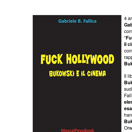
4 a
Gab
com
"
Fu
il 
comp
rapp
Buk
Il l
Bu
sudd
Fall
ele
esa
han
Bu
Orw