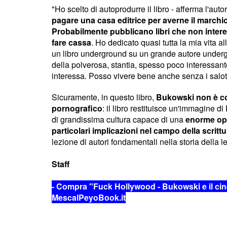
"Ho scelto di autoprodurre il libro - afferma l'autor
pagare una casa editrice per averne il marchio
Probabilmente pubblicano libri che non inte
fare cassa
. Ho dedicato quasi tutta la mia vita a
un libro underground su un grande autore underg
della polverosa, stantia, spesso poco interessan
interessa. Posso vivere bene anche senza i salotti
Sicuramente, in questo libro,
Bukowski non è co
pornografico
: il libro restituisce un'immagine d
di grandissima cultura capace di una
enorme ope
particolari implicazioni nel campo della scrittu
lezione di autori fondamentali nella storia della le
Staff
- Compra "Fuck Hollywood - Bukowski e il ci
MescalPeyoBook.it