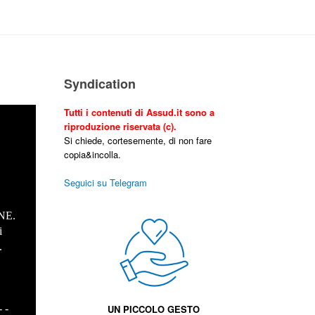
Syndication
Tutti i contenuti di Assud.it sono a
riproduzione riservata (c).
Si chiede, cortesemente, di non fare
copia&incolla.
Seguici su Telegram
NE.
i
.
- -
UN PICCOLO GESTO