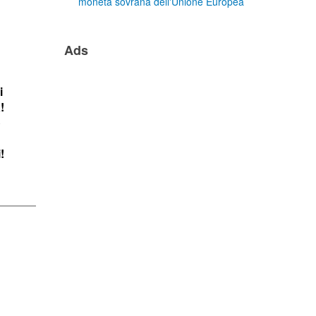
moneta sovrana dell'Unione Europea
Ads
i
!
o
n
!