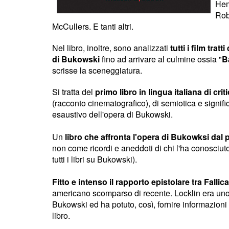
Hem
Rob
McCullers. E tanti altri.
Nel libro, inoltre, sono analizzati
tutti i film trat
di Bukowski
fino ad arrivare al culmine ossia "
B
scrisse la sceneggiatura.
Si tratta del
primo libro in lingua italiana di criti
(racconto cinematografico), di semiotica e signif
esaustivo dell'opera di Bukowski.
Un
libro che affronta l'opera di Bukowksi dal p
non come ricordi e aneddoti di chi l'ha conosciu
tutti i libri su Bukowski).
Fitto e intenso il rapporto epistolare tra Fallic
americano scomparso di recente. Locklin era uno 
Bukowski ed ha potuto, così, fornire informazioni r
libro.