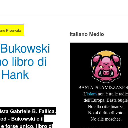
ione Riservata
Italiano Medio
 Bukowski
o libro di
u Hank
BASTA ISLAMIZZAZIO
L'
islam
non è tra le radic
dell'Europa. Basta bugie
No alla cittadinanza.
ista Gabriele B. Fallica.
No al diritto di voto.
ood - Bukowski e il
No alle moschee.
e forse unico, libro di
- - - - - - - - - - - - - - - - - - 