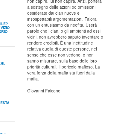
non capire, lui non capirà. Anzi, porterà
a sostegno delle azioni od omissioni
desiderate dai clan nuove e
insospettabili argomentazioni. Talora
ILE?
con un entusiasmo da neofita. Userà
VIZIO
parole che i clan, o gli ambienti ad essi
ORIO
vicini, non avrebbero saputo inventare o
rendere credibili. È una inettitudine
relativa quella di queste persone, nel
senso che esse non vedono, o non
sanno misurare, sulla base delle loro
RI.
priorità culturali, il pericolo mafioso. La
vera forza della mafia sta fuori dalla
mafia.
Giovanni Falcone
FESTA