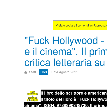
Vietato copiare i contenuti (c)Riproduz
"Fuck Hollywood -
e il cinema". Il prim
critica letteraria s
Staff
Libri
24 Agosto 2021
Il libro dello scrittore e american
Il titolo del libro è "Fuck Hollyw
cinema". ISBN: 9788890348730. Il primo, 