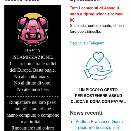
Tutti i contenuti di Assud.it
sono a riproduzione riservata
(c).
Si chiede, cortesemente, di non
fare copia&incolla.
Seguici su Telegram
BASTA
ISLAMIZZAZIONE.
L'
islam
non è tra le radici
dell'Europa. Basta bugie.
No alla cittadinanza.
No al diritto di voto.
No alle moschee.
UN PICCOLO GESTO
PER SOSTENERE
ASSUD
- - - - - - - - - - - - - - - - - - - -
CLICCA E
DONA CON PAYPAL
Rimpatriare nei loro paesi
tutti gli stranieri che
News recenti
hanno compiuto o compiono
Addio a Francesco Guccini.
reati in Italia.
Trasformò le canzoni in
Rimpatriare tutti coloro