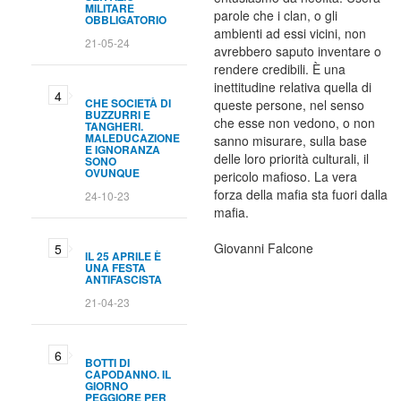
MILITARE
parole che i clan, o gli
OBBLIGATORIO
ambienti ad essi vicini, non
21-05-24
avrebbero saputo inventare o
rendere credibili. È una
inettitudine relativa quella di
CHE SOCIETÀ DI
queste persone, nel senso
BUZZURRI E
che esse non vedono, o non
TANGHERI.
MALEDUCAZIONE
sanno misurare, sulla base
E IGNORANZA
delle loro priorità culturali, il
SONO
OVUNQUE
pericolo mafioso. La vera
forza della mafia sta fuori dalla
24-10-23
mafia.
Giovanni Falcone
IL 25 APRILE È
UNA FESTA
ANTIFASCISTA
21-04-23
BOTTI DI
CAPODANNO. IL
GIORNO
PEGGIORE PER