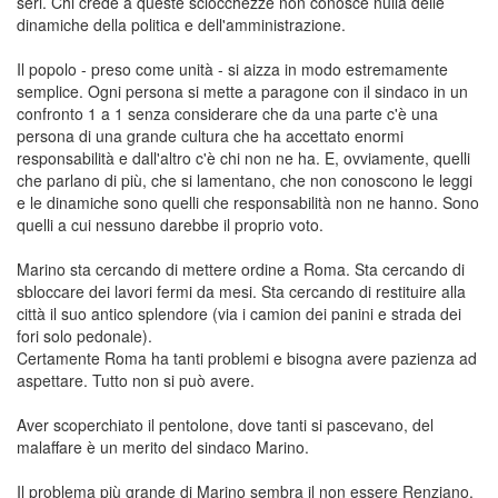
seri. Chi crede a queste sciocchezze non conosce nulla delle
dinamiche della politica e dell'amministrazione.
Il popolo - preso come unità - si aizza in modo estremamente
semplice. Ogni persona si mette a paragone con il sindaco in un
confronto 1 a 1 senza considerare che da una parte c'è una
persona di una grande cultura che ha accettato enormi
responsabilità e dall'altro c'è chi non ne ha. E, ovviamente, quelli
che parlano di più, che si lamentano, che non conoscono le leggi
e le dinamiche sono quelli che responsabilità non ne hanno. Sono
quelli a cui nessuno darebbe il proprio voto.
Marino sta cercando di mettere ordine a Roma. Sta cercando di
sbloccare dei lavori fermi da mesi. Sta cercando di restituire alla
città il suo antico splendore (via i camion dei panini e strada dei
fori solo pedonale).
Certamente Roma ha tanti problemi e bisogna avere pazienza ad
aspettare. Tutto non si può avere.
Aver scoperchiato il pentolone, dove tanti si pascevano, del
malaffare è un merito del sindaco Marino.
Il problema più grande di Marino sembra il non essere Renziano.