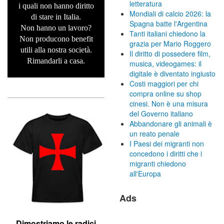
letteratura
i quali non hanno diritto
Mondiali di calcio 2026: la
di stare in Italia.
Spagna batte l'Argentina
Non hanno un lavoro?
Tanti italiani chiedono la
Non producono benefit
grazia per Mario Roggero
utili alla nostra società.
Il diritto di possedere film,
Rimandarli a casa.
musica, videogames: il
digitale è diventato ingiusto
Costi maggiori per chi
compra online su shop
cinesi. Non è una misura
del Governo italiano
Abbandonare gli animali è
un reato penale
I Paesi dei migranti non
concedono i diritti che i
migranti chiedono
all'Europa
Ads
Dimostriamo le r
adici