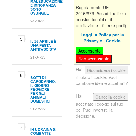
MALEDUCAZIONE
E IGNORANZA
Regolamento UE
SONO
OVUNQUE
2016/679: Assud.it utilizza
cookies tecnici e di
24-10-23
profilazione (di terze parti).
Leggi la Policy per la
Privacy e i Cookie
IL 25 APRILE È
UNA FESTA
ANTIFASCISTA
Acconsento
21-04-23
Non acconsento
Hai
Riconsidera i cookie
rifiutato i cookie. Vuoi
BOTTI DI
CAPODANNO.
cambiare idea e accettarli?
IL GIORNO
PEGGIORE
PER GLI
Hai
Cancella cookie
ANIMALI
DOMESTICI
accettato i cookie sul tuo
31-12-22
pc. Puoi invertire la
decisione.
IN UCRAINA SI
COMBATTE