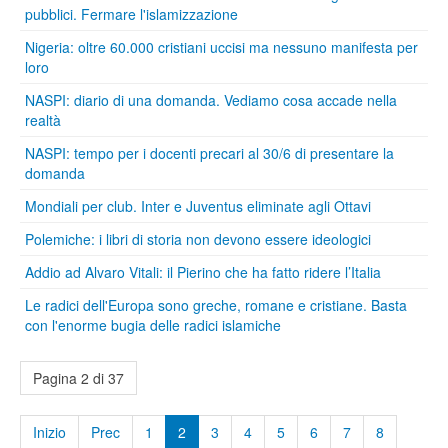
pubblici. Fermare l'islamizzazione
Nigeria: oltre 60.000 cristiani uccisi ma nessuno manifesta per
loro
NASPI: diario di una domanda. Vediamo cosa accade nella
realtà
NASPI: tempo per i docenti precari al 30/6 di presentare la
domanda
Mondiali per club. Inter e Juventus eliminate agli Ottavi
Polemiche: i libri di storia non devono essere ideologici
Addio ad Alvaro Vitali: il Pierino che ha fatto ridere l’Italia
Le radici dell'Europa sono greche, romane e cristiane. Basta
con l'enorme bugia delle radici islamiche
Pagina 2 di 37
Inizio
Prec
1
2
3
4
5
6
7
8