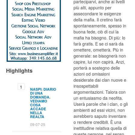
parteciparvi, anche ai livelli
più alti, appunto per
assecondare le esigenze
della mafia. Il cretino farà
spontaneamente, spesso in
buona fede, ciò di cui la
mafia ha bisogno. Di più: lo
farà gratis. E se ci sarà da
omettere, ometterà. Più in
generale: se bisognerà non
capire, lui non capirà. Anzi,
porterà a sostegno delle
Highlights
azioni od omissioni
desiderate dai clan nuove e
insospettabili
NASPI: DIARIO
argomentazioni. Talora con
DI UNA
DOMANDA.
un entusiasmo da neofita.
VEDIAMO
Userà parole che i clan, o gli
COSA
ACCADE
ambienti ad essi vicini, non
NELLA
avrebbero saputo inventare
REALTÀ
o rendere credibili. È una
09-07-25
inettitudine relativa quella di
queste persone, nel senso