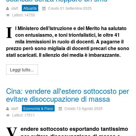
staff
Attualità
Creato 01 Settembre 2025
Lettori: 14755
I
l Ministero dell’Istruzione e del Merito ha salutato
con entusiasmo, e toni trionfalistici, le oltre 41
mila immissioni in ruolo di docenti. A pagarne il
prezzo però sono migliaia di docenti precari che sono
stati scaricati.
Il silenzio dei media è imbarazzante.
Leggi tutto...
Cina: vendere all'estero sottocosto per
evitare disoccupazione di massa
staff
Economia & Fisco
Creato 13 Agosto 2025
Lettori: 17511
V
endere sottocosto esportando tantissimo