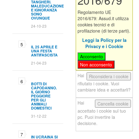
2016/679
TANGHERI.
MALEDUCAZIONE
E IGNORANZA
Regolamento UE
SONO
OVUNQUE
2016/679: Assud.it utilizza
cookies tecnici e di
24-10-23
profilazione (di terze parti).
Leggi la Policy per la
Privacy e i Cookie
IL 25 APRILE È
UNA FESTA
ANTIFASCISTA
Acconsento
21-04-23
Non acconsento
Hai
Riconsidera i cookie
rifiutato i cookie. Vuoi
BOTTI DI
CAPODANNO.
cambiare idea e accettarli?
IL GIORNO
PEGGIORE
PER GLI
Hai
Cancella cookie
ANIMALI
DOMESTICI
accettato i cookie sul tuo
31-12-22
pc. Puoi invertire la
decisione.
IN UCRAINA SI