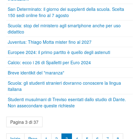
San Determinato: il giorno dei supplenti della scuola. Scelta
150 sedi online fino al 7 agosto
Scuola: stop del ministero agli smartphone anche per uso
didattico
Juventus: Thiago Motta mister fino al 2027
Europee 2024: il primo partito è quello degli astenuti
Calcio: ecco i 26 di Spalletti per Euro 2024
Breve identikit del "maranza"
Scuola: gli studenti stranieri dovranno conoscere la lingua
italiana
Studenti musulmani di Treviso esentati dallo studio di Dante.
Non assecondare queste richieste
Pagina 3 di 37
Inizio
Prec
1
2
3
4
5
6
7
8