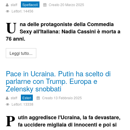
staff
Spettacoli
Creato 20 Marzo 2025
Lettori: 14456
U
na delle protagoniste della Commedia
Sexy all'Italiana: Nadia Cassini è morta a
76 anni.
Leggi tutto...
Pace in Ucraina. Putin ha scelto di
parlarne con Trump. Europa e
Zelensky snobbati
staff
Esteri
Creato 13 Febbraio 2025
Lettori: 13338
P
utin aggredisce l'Ucraina, la fa devastare,
fa uccidere migliaia di innocenti e poi si