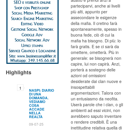
adatto e prendi anzi a
parteciparvi, anche ai livelli
più alti, appunto per
assecondare le esigenze
della mafia. Il cretino farà
spontaneamente, spesso in
buona fede, ciò di cui la
mafia ha bisogno. Di più: lo
farà gratis. E se ci sarà da
omettere, ometterà. Più in
generale: se bisognerà non
capire, lui non capirà. Anzi,
porterà a sostegno delle
Highlights
azioni od omissioni
desiderate dai clan nuove e
insospettabili
NASPI: DIARIO
argomentazioni. Talora con
DI UNA
DOMANDA.
un entusiasmo da neofita.
VEDIAMO
Userà parole che i clan, o gli
COSA
ACCADE
ambienti ad essi vicini, non
NELLA
avrebbero saputo inventare
REALTÀ
o rendere credibili. È una
09-07-25
inettitudine relativa quella di