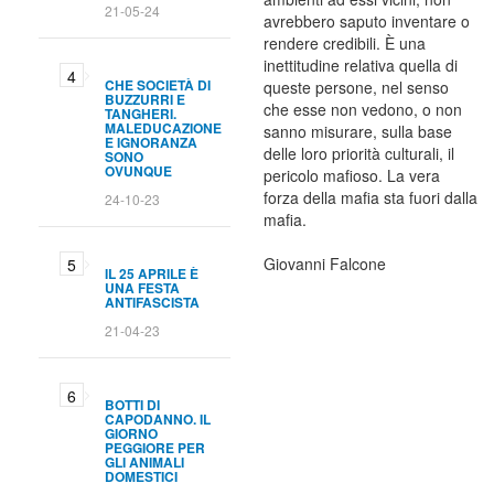
21-05-24
avrebbero saputo inventare o
rendere credibili. È una
inettitudine relativa quella di
CHE SOCIETÀ DI
queste persone, nel senso
BUZZURRI E
che esse non vedono, o non
TANGHERI.
MALEDUCAZIONE
sanno misurare, sulla base
E IGNORANZA
delle loro priorità culturali, il
SONO
OVUNQUE
pericolo mafioso. La vera
forza della mafia sta fuori dalla
24-10-23
mafia.
Giovanni Falcone
IL 25 APRILE È
UNA FESTA
ANTIFASCISTA
21-04-23
BOTTI DI
CAPODANNO. IL
GIORNO
PEGGIORE PER
GLI ANIMALI
DOMESTICI