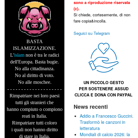
sono a riproduzione riservata
(c).
Si chiede, cortesemente, di non
fare copia&incolla.
Seguici su Telegram
BASTA
ISLAMIZZAZIONE.
L'
islam
non è tra le radici
dell'Europa. Basta bugie.
No alla cittadinanza.
No al diritto di voto.
No alle moschee.
UN PICCOLO GESTO
PER SOSTENERE
ASSUD
- - - - - - - - - - - - - - - - - - - -
CLICCA E
DONA CON PAYPAL
Rimpatriare nei loro paesi
tutti gli stranieri che
News recenti
hanno compiuto o compiono
Addio a Francesco Guccini.
reati in Italia.
Trasformò le canzoni in
Rimpatriare tutti coloro
letteratura
i quali non hanno diritto
Mondiali di calcio 2026: la
di stare in Italia.