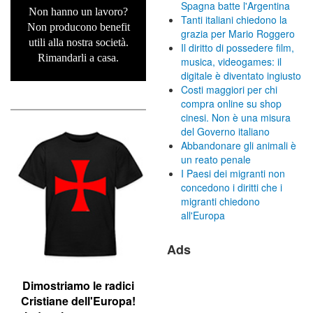
Spagna batte l'Argentina
Non hanno un lavoro?
Tanti italiani chiedono la
Non producono benefit
grazia per Mario Roggero
utili alla nostra società.
Il diritto di possedere film,
Rimandarli a casa.
musica, videogames: il
digitale è diventato ingiusto
Costi maggiori per chi
compra online su shop
cinesi. Non è una misura
del Governo italiano
Abbandonare gli animali è
un reato penale
I Paesi dei migranti non
concedono i diritti che i
migranti chiedono
all'Europa
Ads
Dimostriamo le r
adici
Cristiane dell'Europa!