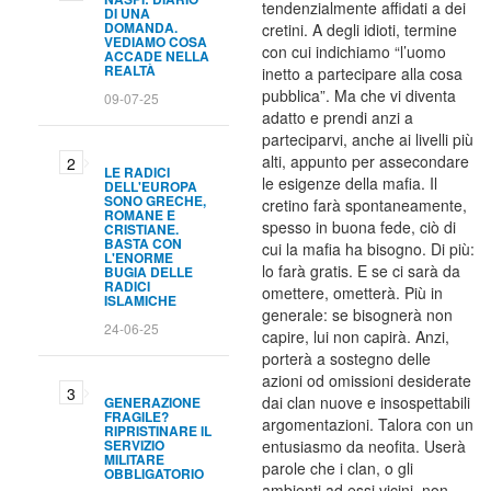
tendenzialmente affidati a dei
DI UNA
DOMANDA.
cretini. A degli idioti, termine
VEDIAMO COSA
con cui indichiamo “l’uomo
ACCADE NELLA
REALTÀ
inetto a partecipare alla cosa
pubblica”. Ma che vi diventa
09-07-25
adatto e prendi anzi a
parteciparvi, anche ai livelli più
alti, appunto per assecondare
LE RADICI
le esigenze della mafia. Il
DELL'EUROPA
SONO GRECHE,
cretino farà spontaneamente,
ROMANE E
spesso in buona fede, ciò di
CRISTIANE.
BASTA CON
cui la mafia ha bisogno. Di più:
L'ENORME
lo farà gratis. E se ci sarà da
BUGIA DELLE
RADICI
omettere, ometterà. Più in
ISLAMICHE
generale: se bisognerà non
24-06-25
capire, lui non capirà. Anzi,
porterà a sostegno delle
azioni od omissioni desiderate
dai clan nuove e insospettabili
GENERAZIONE
FRAGILE?
argomentazioni. Talora con un
RIPRISTINARE IL
SERVIZIO
entusiasmo da neofita. Userà
MILITARE
parole che i clan, o gli
OBBLIGATORIO
ambienti ad essi vicini, non