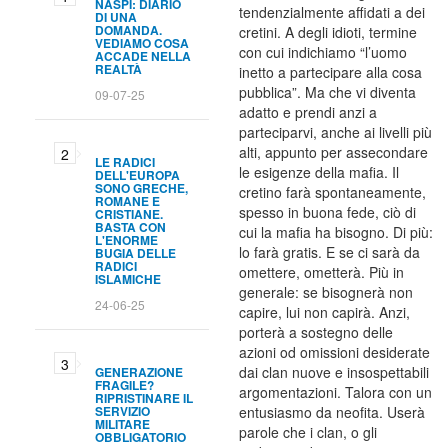
NASPI: DIARIO
tendenzialmente affidati a dei
DI UNA
DOMANDA.
cretini. A degli idioti, termine
VEDIAMO COSA
con cui indichiamo “l’uomo
ACCADE NELLA
REALTÀ
inetto a partecipare alla cosa
pubblica”. Ma che vi diventa
09-07-25
adatto e prendi anzi a
parteciparvi, anche ai livelli più
alti, appunto per assecondare
LE RADICI
le esigenze della mafia. Il
DELL'EUROPA
SONO GRECHE,
cretino farà spontaneamente,
ROMANE E
spesso in buona fede, ciò di
CRISTIANE.
BASTA CON
cui la mafia ha bisogno. Di più:
L'ENORME
lo farà gratis. E se ci sarà da
BUGIA DELLE
RADICI
omettere, ometterà. Più in
ISLAMICHE
generale: se bisognerà non
24-06-25
capire, lui non capirà. Anzi,
porterà a sostegno delle
azioni od omissioni desiderate
dai clan nuove e insospettabili
GENERAZIONE
FRAGILE?
argomentazioni. Talora con un
RIPRISTINARE IL
SERVIZIO
entusiasmo da neofita. Userà
MILITARE
parole che i clan, o gli
OBBLIGATORIO