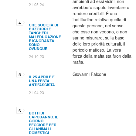
ambienti ad essi vicini, non
21-05-24
avrebbero saputo inventare o
rendere credibili. È una
inettitudine relativa quella di
CHE SOCIETÀ DI
queste persone, nel senso
BUZZURRI E
che esse non vedono, o non
TANGHERI.
MALEDUCAZIONE
sanno misurare, sulla base
E IGNORANZA
delle loro priorità culturali, il
SONO
OVUNQUE
pericolo mafioso. La vera
forza della mafia sta fuori dalla
24-10-23
mafia.
Giovanni Falcone
IL 25 APRILE È
UNA FESTA
ANTIFASCISTA
21-04-23
BOTTI DI
CAPODANNO. IL
GIORNO
PEGGIORE PER
GLI ANIMALI
DOMESTICI