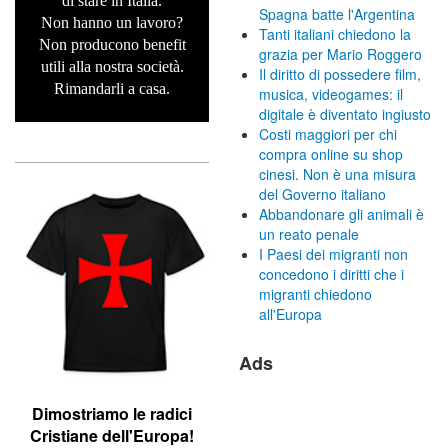
di stare in Italia.
Spagna batte l'Argentina
Non hanno un lavoro?
Tanti italiani chiedono la
Non producono benefit
grazia per Mario Roggero
utili alla nostra società.
Il diritto di possedere film,
Rimandarli a casa.
musica, videogames: il
digitale è diventato ingiusto
Costi maggiori per chi
compra online su shop
cinesi. Non è una misura
del Governo italiano
Abbandonare gli animali è
un reato penale
I Paesi dei migranti non
concedono i diritti che i
migranti chiedono
all'Europa
Ads
Dimostriamo le r
adici
Cristiane dell'Europa!