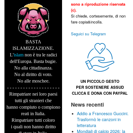
sono a riproduzione riservata
(c).
Si chiede, cortesemente, di non
fare copia&incolla.
Seguici su Telegram
BASTA
ISLAMIZZAZIONE.
L'
islam
non è tra le radici
dell'Europa. Basta bugie.
No alla cittadinanza.
No al diritto di voto.
No alle moschee.
UN PICCOLO GESTO
PER SOSTENERE
ASSUD
- - - - - - - - - - - - - - - - - - - -
CLICCA E
DONA CON PAYPAL
Rimpatriare nei loro paesi
tutti gli stranieri che
News recenti
hanno compiuto o compiono
Addio a Francesco Guccini.
reati in Italia.
Trasformò le canzoni in
Rimpatriare tutti coloro
letteratura
i quali non hanno diritto
Mondiali di calcio 2026: la