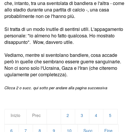
che, intanto, tra una sventolata di bandiera e l'altra - come
allo stadio durante una partita di calcio -, una casa
probabilmente non ce l'hanno più.
Si tratta di un modo inutile di sentirsi utili. L'appagamento
personale: "io almeno ho fatto qualcosa. Ho mostrato
disappunto". Wow, davvero utile.
Vediamo, mentre si sventolano bandiere, cosa accade
però in quelle che sembrano essere guerre sanguinarie.
Non ci sono solo l'Ucraina, Gaza e l'Iran (che citeremo
ugulamente per completezza).
Clicca 2 o succ. qui sotto per andare alla pagina successiva
Inizio
Prec
1
2
3
4
5
6
7
8
9
10
Succ
Fine