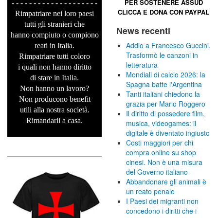
PER SOSTENERE
ASSUD
- - - - - - - - - - - - - - - - - - - -
CLICCA E
DONA CON PAYPAL
Rimpatriare nei loro paesi
tutti gli stranieri che
News recenti
hanno compiuto o compiono
Addio a Francesco Guccini.
reati in Italia.
Trasformò le canzoni in
Rimpatriare tutti coloro
letteratura
i quali non hanno diritto
Mondiali di calcio 2026: la
di stare in Italia.
Spagna batte l'Argentina
Non hanno un lavoro?
Tanti italiani chiedono la
Non producono benefit
grazia per Mario Roggero
utili alla nostra società.
Il diritto di possedere film,
Rimandarli a casa.
musica, videogames: il
digitale è diventato ingiusto
Costi maggiori per chi
compra online su shop
cinesi. Non è una misura
del Governo italiano
Abbandonare gli animali è
un reato penale
I Paesi dei migranti non
concedono i diritti che i