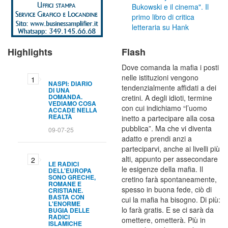
Bukowski e il cinema". Il
primo libro di critica
letteraria su Hank
Highlights
Flash
Dove comanda la mafia i posti
nelle istituzioni vengono
NASPI: DIARIO
tendenzialmente affidati a dei
DI UNA
DOMANDA.
cretini. A degli idioti, termine
VEDIAMO COSA
con cui indichiamo “l’uomo
ACCADE NELLA
REALTÀ
inetto a partecipare alla cosa
pubblica”. Ma che vi diventa
09-07-25
adatto e prendi anzi a
parteciparvi, anche ai livelli più
alti, appunto per assecondare
LE RADICI
le esigenze della mafia. Il
DELL'EUROPA
SONO GRECHE,
cretino farà spontaneamente,
ROMANE E
spesso in buona fede, ciò di
CRISTIANE.
BASTA CON
cui la mafia ha bisogno. Di più:
L'ENORME
lo farà gratis. E se ci sarà da
BUGIA DELLE
RADICI
omettere, ometterà. Più in
ISLAMICHE