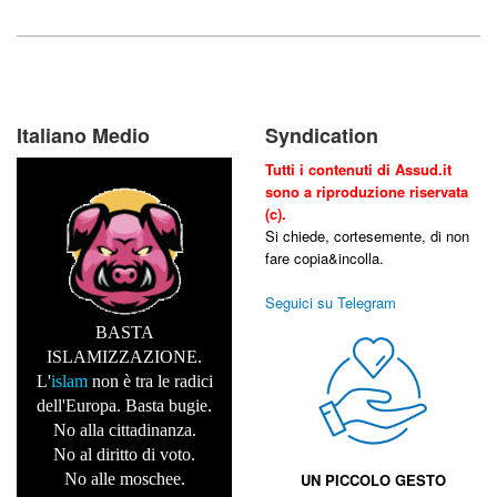
Italiano Medio
Syndication
Tutti i contenuti di Assud.it
sono a riproduzione riservata
(c).
Si chiede, cortesemente, di non
fare copia&incolla.
Seguici su Telegram
BASTA
ISLAMIZZAZIONE.
L'
islam
non è tra le radici
dell'Europa. Basta bugie.
No alla cittadinanza.
No al diritto di voto.
No alle moschee.
UN PICCOLO GESTO