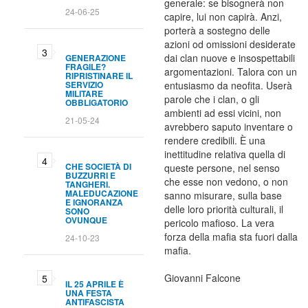
generale: se bisognerà non
24-06-25
capire, lui non capirà. Anzi,
porterà a sostegno delle
azioni od omissioni desiderate
dai clan nuove e insospettabili
GENERAZIONE
FRAGILE?
argomentazioni. Talora con un
RIPRISTINARE IL
SERVIZIO
entusiasmo da neofita. Userà
MILITARE
parole che i clan, o gli
OBBLIGATORIO
ambienti ad essi vicini, non
21-05-24
avrebbero saputo inventare o
rendere credibili. È una
inettitudine relativa quella di
CHE SOCIETÀ DI
queste persone, nel senso
BUZZURRI E
che esse non vedono, o non
TANGHERI.
MALEDUCAZIONE
sanno misurare, sulla base
E IGNORANZA
delle loro priorità culturali, il
SONO
OVUNQUE
pericolo mafioso. La vera
forza della mafia sta fuori dalla
24-10-23
mafia.
Giovanni Falcone
IL 25 APRILE È
UNA FESTA
ANTIFASCISTA