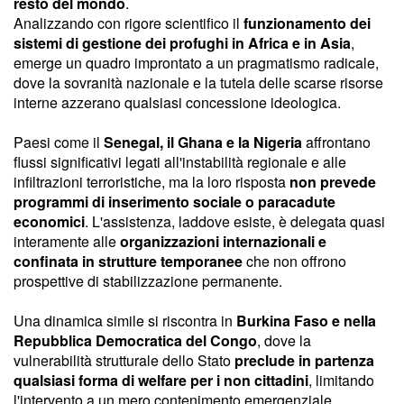
resto del mondo
.
Analizzando con rigore scientifico il
funzionamento dei
sistemi di gestione dei profughi in Africa e in Asia
,
emerge un quadro improntato a un pragmatismo radicale,
dove la sovranità nazionale e la tutela delle scarse risorse
interne azzerano qualsiasi concessione ideologica.
Paesi come il
Senegal, il Ghana e la Nigeria
affrontano
flussi significativi legati all'instabilità regionale e alle
infiltrazioni terroristiche, ma la loro risposta
non prevede
programmi di inserimento sociale o paracadute
economici
. L'assistenza, laddove esiste, è delegata quasi
interamente alle
organizzazioni internazionali e
confinata in strutture temporanee
che non offrono
prospettive di stabilizzazione permanente.
Una dinamica simile si riscontra in
Burkina Faso e nella
Repubblica Democratica del Congo
, dove la
vulnerabilità strutturale dello Stato
preclude in partenza
qualsiasi forma di welfare per i non cittadini
, limitando
l'intervento a un mero contenimento emergenziale.