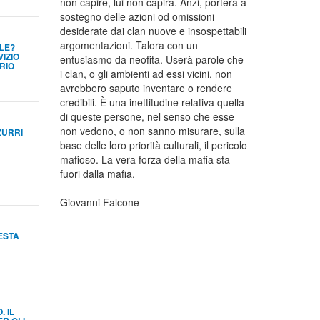
non capire, lui non capirà. Anzi, porterà a
sostegno delle azioni od omissioni
desiderate dai clan nuove e insospettabili
argomentazioni. Talora con un
LE?
VIZIO
entusiasmo da neofita. Userà parole che
RIO
i clan, o gli ambienti ad essi vicini, non
avrebbero saputo inventare o rendere
credibili. È una inettitudine relativa quella
di queste persone, nel senso che esse
non vedono, o non sanno misurare, sulla
ZURRI
base delle loro priorità culturali, il pericolo
mafioso. La vera forza della mafia sta
fuori dalla mafia.
Giovanni Falcone
FESTA
 IL