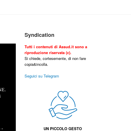
Syndication
Tutti i contenuti di Assud.it sono a
riproduzione riservata (c).
Si chiede, cortesemente, di non fare
copia&incolla.
Seguici su Telegram
NE.
i
.
- -
UN PICCOLO GESTO