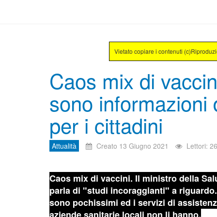
Vietato copiare i contenuti (c)Riproduz
Caos mix di vaccini
sono informazioni d
per i cittadini
Attualità
Creato 13 Giugno 2021
Lettori: 2
Caos mix di vaccini. Il ministro della S
parla di "studi incoraggianti" a riguardo.
sono pochissimi ed i servizi di assisten
aziende sanitarie locali non li hanno.