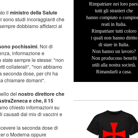
Rimpatriare nei loro paes
tutti gli stranieri che
to il
ministro della Salute
hanno compiuto o compio
ci sono studi incoraggianti che
reati in Italia.
 sempre dobbiamo affidarci ai
Rimpatriare tutti coloro
i quali non hanno diritto
di stare in Italia.
i sono pochissimi
. Noi di
Non hanno un lavoro?
enza, informazione e
Non producono benefit
 state sempre le stesse: "non
utili alla nostra società.
ti collaterali", "non abbiamo
Rimandarli a casa.
 la seconda dose, per chi ha
i a chiamare domani".
uello del
nostro direttore che
straZeneca e che, il 15
amo chiesto informazioni su
rali causati dal mix di vaccini e
ricevere la seconda dose di
zer o Moderna oppure