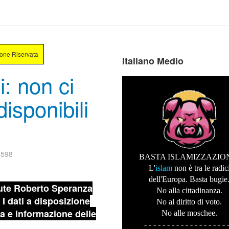
ione Riservata
Italiano Medio
: non ci
isponibili
6598
BASTA ISLAMIZZAZIO
L'
islam
non è tra le radic
dell'Europa. Basta bugie
alute Roberto Speranza
No alla cittadinanza.
 I dati a disposizione
No al diritto di voto.
za e informazione delle
No alle moschee.
- - - - - - - - - - - - - - - - - - 