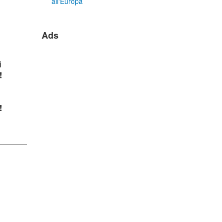
all'Europa
Ads
i
!
!