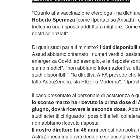
"Quanto alla vaccinazione eterologa - ha dichiara
Roberto Speranza
(come riportato su Ansa.it) - 
indicano una risposta addirittura migliore. Come
nostri scienziati".
Di quali studi parla il ministro?
I dati disponibil
Assud abbiamo chiamato i numeri verdi di assist
emergenza Covid, ad esempio, e le risposte sono
siamo medici", "non abbiamo informazioni su effet
studi disponibili", "la direttiva AIFA prevede che
fatto AstraZeneca, sia Pfizer o Moderna", "riprov
Il caso presentato al personale di assistenza è q
lo scorso marzo ha ricevuto la prima dose di A
giugno, dovrà ricevere la seconda dose
. Abbi
studi scientifici riguardo i possibili effetti collate
non abbiamo ricevuto risposta.
Il nostro direttore ha 46 anni
per cui non potrà 
AstraZeneca ma dovrà decidere se accettare Pfi