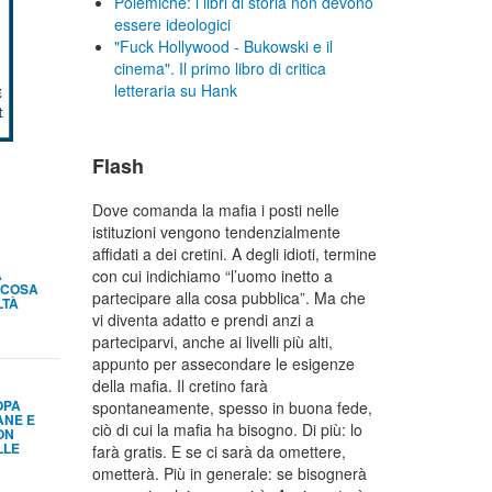
Polemiche: i libri di storia non devono
essere ideologici
"Fuck Hollywood - Bukowski e il
cinema". Il primo libro di critica
letteraria su Hank
Flash
Dove comanda la mafia i posti nelle
istituzioni vengono tendenzialmente
affidati a dei cretini. A degli idioti, termine
A
con cui indichiamo “l’uomo inetto a
 COSA
partecipare alla cosa pubblica”. Ma che
LTÀ
vi diventa adatto e prendi anzi a
parteciparvi, anche ai livelli più alti,
appunto per assecondare le esigenze
della mafia. Il cretino farà
OPA
spontaneamente, spesso in buona fede,
ANE E
ciò di cui la mafia ha bisogno. Di più: lo
ON
LLE
farà gratis. E se ci sarà da omettere,
ometterà. Più in generale: se bisognerà