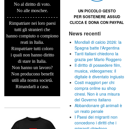
No al diritto di voto.
No alle moschee.
UN PICCOLO GESTO
PER SOSTENERE
ASSUD
- - - - - - - - - - - - - - - - - - - -
CLICCA E
DONA CON PAYPAL
Rimpatriare nei loro paesi
tutti gli stranieri che
News recenti
hanno compiuto o compiono
Mondiali di calcio 2026: la
reati in Italia.
Spagna batte l'Argentina
Rimpatriare tutti coloro
Tanti italiani chiedono la
i quali non hanno diritto
grazia per Mario Roggero
di stare in Italia.
Il diritto di possedere film,
Non hanno un lavoro?
musica, videogames: il
Non producono benefit
digitale è diventato ingiusto
utili alla nostra società.
Costi maggiori per chi
Rimandarli a casa.
compra online su shop
cinesi. Non è una misura
del Governo italiano
Abbandonare gli animali è
un reato penale
I Paesi dei migranti non
concedono i diritti che i
migranti chiedono