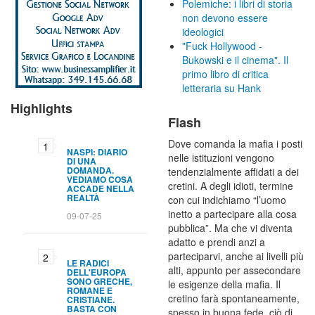
Polemiche: i libri di storia
non devono essere
ideologici
"Fuck Hollywood -
Bukowski e il cinema". Il
primo libro di critica
letteraria su Hank
Highlights
Flash
Dove comanda la mafia i posti
NASPI: DIARIO
nelle istituzioni vengono
DI UNA
DOMANDA.
tendenzialmente affidati a dei
VEDIAMO COSA
cretini. A degli idioti, termine
ACCADE NELLA
REALTÀ
con cui indichiamo “l’uomo
inetto a partecipare alla cosa
09-07-25
pubblica”. Ma che vi diventa
adatto e prendi anzi a
parteciparvi, anche ai livelli più
LE RADICI
alti, appunto per assecondare
DELL'EUROPA
SONO GRECHE,
le esigenze della mafia. Il
ROMANE E
cretino farà spontaneamente,
CRISTIANE.
BASTA CON
spesso in buona fede, ciò di