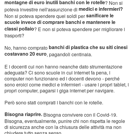
montagne di euro inutili banchi con le rotelle
? Non si
medici e infermieri?
poteva investire nell'assunzione di
sanificare le
Non si poteva spendere quei soldi per
scuole invece di comprare banchi e mantenere le
classi pollaio
? E non si poteva spendere per migliorare i
trasporti?
banchi di plastica che su siti cinesi
No, hanno comprato
costavano 20 euro
, pagandoli centinaia.
E i docenti cui non hanno neanche dato strumentazione
adeguata? Ci sono scuole in cui internet fa pena, i
computer non funzionano ed i docenti devono - perché
sono eroici come medici e infermieri - usare i propri tablet, i
propri computer, pagarsi i giga internet per navigare.
Però sono stati comprati i banchi con le rotelle.
Bisogna riaprire.
Bisogna convivere con il Covid-19.
Bisogna, eventualmente, punire chi non rispetta le regole
di sicurezza anche con la chiusura delle attività ma non
chiudere tutto senza senso.