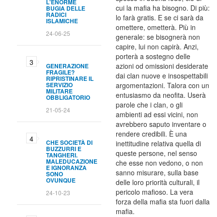
L'ENORME
cui la mafia ha bisogno. Di più:
BUGIA DELLE
RADICI
lo farà gratis. E se ci sarà da
ISLAMICHE
omettere, ometterà. Più in
24-06-25
generale: se bisognerà non
capire, lui non capirà. Anzi,
porterà a sostegno delle
azioni od omissioni desiderate
GENERAZIONE
FRAGILE?
dai clan nuove e insospettabili
RIPRISTINARE IL
SERVIZIO
argomentazioni. Talora con un
MILITARE
entusiasmo da neofita. Userà
OBBLIGATORIO
parole che i clan, o gli
21-05-24
ambienti ad essi vicini, non
avrebbero saputo inventare o
rendere credibili. È una
CHE SOCIETÀ DI
inettitudine relativa quella di
BUZZURRI E
queste persone, nel senso
TANGHERI.
MALEDUCAZIONE
che esse non vedono, o non
E IGNORANZA
sanno misurare, sulla base
SONO
OVUNQUE
delle loro priorità culturali, il
pericolo mafioso. La vera
24-10-23
forza della mafia sta fuori dalla
mafia.