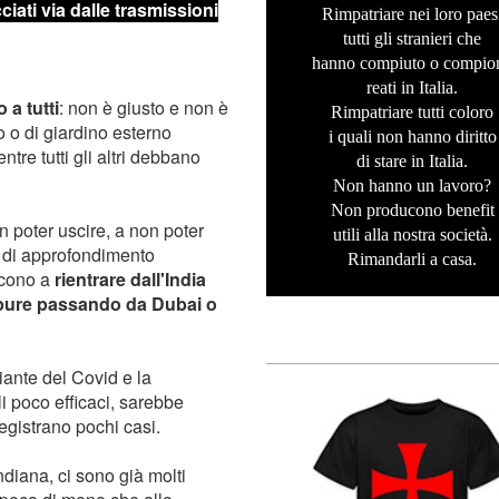
cciati via dalle trasmissioni
Rimpatriare nei loro paes
tutti gli stranieri che
hanno compiuto o compio
reati in Italia.
 a tutti
: non è giusto e non è
Rimpatriare tutti coloro
co o di giardino esterno
i quali non hanno diritto
tre tutti gli altri debbano
di stare in Italia.
Non hanno un lavoro?
Non producono benefit
on poter uscire, a non poter
utili alla nostra società.
v di approfondimento
Rimandarli a casa.
scono a
rientrare dall'India
 oppure passando da Dubai o
iante del Covid e la
li poco efficaci, sarebbe
gistrano pochi casi.
diana, ci sono già molti