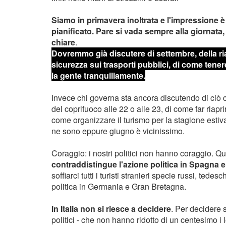
Siamo in primavera inoltrata e l'impressione è 
pianificato. Pare si vada sempre alla giornata
chiare
.
Dovremmo già discutere di settembre, della ria
sicurezza sui trasporti pubblici, di come tenere 
la gente tranquillamente.
Invece chi governa sta ancora discutendo di ci
del coprifuoco alle 22 o alle 23, di come far riaprir
come organizzare il turismo per la stagione esti
ne sono eppure giugno è vicinissimo.
Coraggio: i nostri politici non hanno coraggio. Qu
contraddistingue l'azione politica in Spagna e
soffiarci tutti i turisti stranieri specie russi, tedes
politica in Germania e Gran Bretagna.
In Italia non si riesce a decidere
. Per decidere 
politici - che non hanno ridotto di un centesimo i l