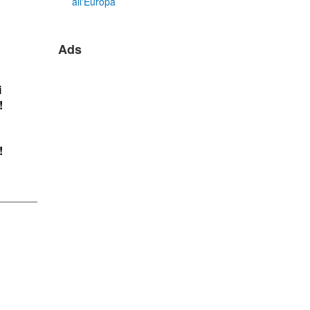
all'Europa
Ads
i
!
!