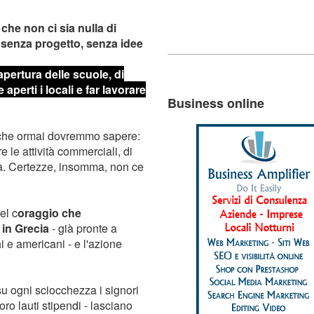
che non ci sia nulla di
, senza progetto, senza idee
pertura delle scuole, di
aperti i locali e far lavorare
Business online
ò che ormai dovremmo sapere:
e le attività commerciali, di
va. Certezze, insomma, non ce
el c
oraggio che
 in Grecia
- già pronte a
chi e americani - e l'azione
su ogni sciocchezza i signori
oro lauti stipendi - lasciano