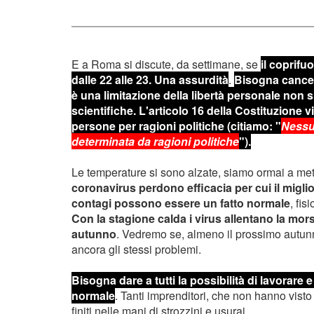
E a Roma si discute, da settimane, se
il coprif
dalle 22 alle 23. Una assurdità
.
Bisogna cancel
è una limitazione della libertà personale non 
scientifiche. L'articolo 16 della Costituzione vie
persone per ragioni politiche (citiamo: "
Nessu
determinata da ragioni politiche
").
Le temperature si sono alzate, siamo ormai a met
coronavirus perdono efficacia per cui il migli
contagi possono essere un fatto normale
, fis
Con la stagione calda i virus allentano la mors
autunno
. Vedremo se, almeno il prossimo autun
ancora gli stessi problemi.
Bisogna dare a tutti la possibilità di lavorare 
normale
. Tanti imprenditori, che non hanno visto r
finiti nelle mani di strozzini e usurai.