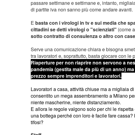
passare settimane e settimane e, intanto, migliaia 
di partite iva non sanno più come andare avanti.
E
basta con i virologi in tv e sui media che s
cittadini se detti virologi o "scienziati"
(come al
sotto contratto di consulenza o altro con cas
Serve una comunicazione chiara e bisogna smette
tra lavoratori e, soprattutto, basta giocare con le 
Riaperture per non riaprire non servono a nes
pandemia (gestita male da più di un anno) m
prezzo sempre imprenditori e lavoratori.
Lavoratori a casa, attività chiuse ma a migliaia di t
consentito un mega assembramento a Milano per 
niente mascherine, niente distanziamento.
E allora le regole valgono solo per chi le rispett
una bottega perché con loro è facile fare cassa?
tifosi?
Staff