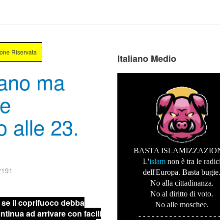
ione Riservata
Italiano Medio
sano ma
se
o alle 23.
BASTA ISLAMIZZAZIO
L'
islam
non è tra le radic
22191
dell'Europa. Basta bugie
No alla cittadinanza.
No al diritto di voto.
 se il coprifuoco debba
No alle moschee.
ontinua ad arrivare con facili
- - - - - - - - - - - - - - - - - - 