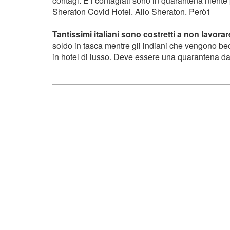
contagi. E i contagiati sono in quarantena niente
Sheraton Covid Hotel. Allo Sheraton. Però1
Tantissimi italiani sono costretti a non lavorar
soldo in tasca mentre gli indiani che vengono becc
in hotel di lusso. Deve essere una quarantena d