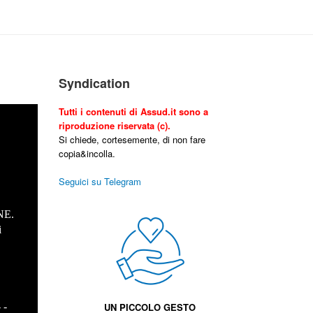
Syndication
Tutti i contenuti di Assud.it sono a
riproduzione riservata (c).
Si chiede, cortesemente, di non fare
copia&incolla.
Seguici su Telegram
NE.
i
.
- -
UN PICCOLO GESTO