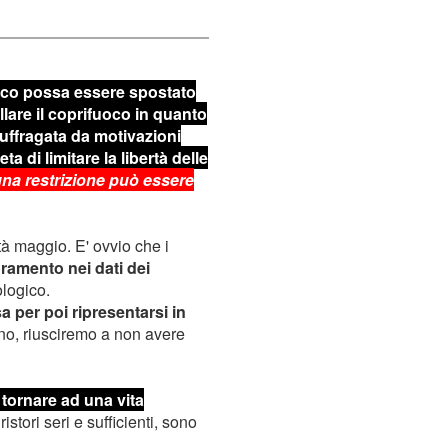
uoco possa essere spostato
lare il coprifuoco in quanto
suffragata da motivazioni
ta di limitare la libertà delle
na restrizione può essere
à maggio. E' ovvio che i
oramento nei dati dei
iologico.
a per poi ripresentarsi in
no, riusciremo a non avere
e tornare ad una vita
istori seri e sufficienti, sono