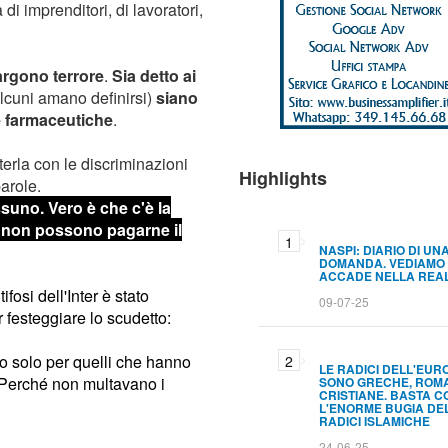
di imprenditori, di lavoratori,
pargono terrore
.
Sia detto ai
cuni amano definirsi)
siano
e farmaceutiche
.
rla con le discriminazioni
Highlights
parole.
suno. Vero è che c'è la
a non possono pagarne il
NASPI: DIARIO DI UN
DOMANDA. VEDIAMO
ACCADE NELLA REA
ifosi dell'Inter è stato
09-07-25
festeggiare lo scudetto:
a o solo per quelli che hanno
LE RADICI DELL'EUR
 Perché non multavano i
SONO GRECHE, ROM
CRISTIANE. BASTA C
L'ENORME BUGIA DE
RADICI ISLAMICHE
24-06-25