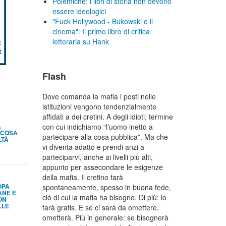
Polemiche: i libri di storia non devono
essere ideologici
"Fuck Hollywood - Bukowski e il
cinema". Il primo libro di critica
letteraria su Hank
Flash
Dove comanda la mafia i posti nelle
istituzioni vengono tendenzialmente
affidati a dei cretini. A degli idioti, termine
A
con cui indichiamo “l’uomo inetto a
 COSA
partecipare alla cosa pubblica”. Ma che
LTÀ
vi diventa adatto e prendi anzi a
parteciparvi, anche ai livelli più alti,
appunto per assecondare le esigenze
della mafia. Il cretino farà
OPA
spontaneamente, spesso in buona fede,
ANE E
ciò di cui la mafia ha bisogno. Di più: lo
ON
LLE
farà gratis. E se ci sarà da omettere,
ometterà. Più in generale: se bisognerà