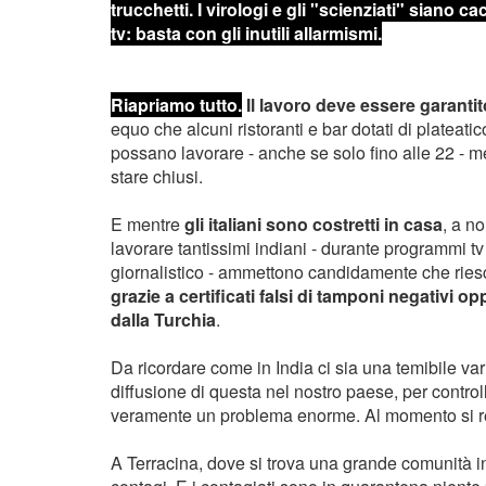
trucchetti. I virologi e gli "scienziati" siano ca
tv: basta con gli inutili allarmismi.
Riapriamo tutto.
Il lavoro deve essere garantito
equo che alcuni ristoranti e bar dotati di plateati
possano lavorare - anche se solo fino alle 22 - men
stare chiusi.
E mentre
gli italiani sono costretti in casa
, a n
lavorare tantissimi indiani - durante programmi t
giornalistico - ammettono candidamente che rie
grazie a certificati falsi di tamponi negativi
dalla Turchia
.
Da ricordare come in India ci sia una temibile var
diffusione di questa nel nostro paese, per control
veramente un problema enorme. Al momento si re
A Terracina, dove si trova una grande comunità in