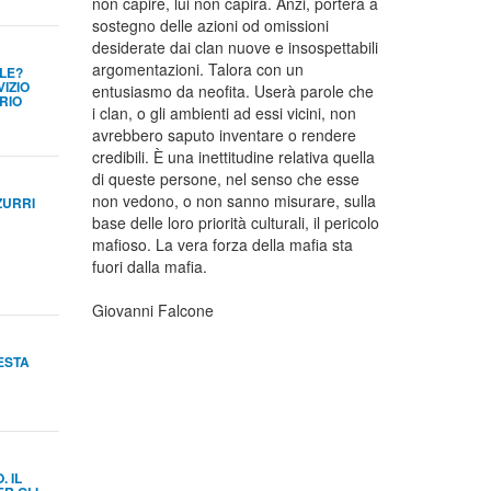
non capire, lui non capirà. Anzi, porterà a
sostegno delle azioni od omissioni
desiderate dai clan nuove e insospettabili
argomentazioni. Talora con un
LE?
VIZIO
entusiasmo da neofita. Userà parole che
RIO
i clan, o gli ambienti ad essi vicini, non
avrebbero saputo inventare o rendere
credibili. È una inettitudine relativa quella
di queste persone, nel senso che esse
non vedono, o non sanno misurare, sulla
ZURRI
base delle loro priorità culturali, il pericolo
mafioso. La vera forza della mafia sta
fuori dalla mafia.
Giovanni Falcone
FESTA
 IL