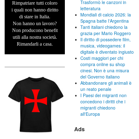
Trasformò le canzoni in
Rimpatriare tutti coloro
letteratura
i quali non hanno diritto
Mondiali di calcio 2026: la
di stare in Italia.
Spagna batte l'Argentina
Non hanno un lavoro?
Tanti italiani chiedono la
Non producono benefit
grazia per Mario Roggero
utili alla nostra società.
Il diritto di possedere film,
Rimandarli a casa.
musica, videogames: il
digitale è diventato ingiusto
Costi maggiori per chi
compra online su shop
cinesi. Non è una misura
del Governo italiano
Abbandonare gli animali è
un reato penale
I Paesi dei migranti non
concedono i diritti che i
migranti chiedono
all'Europa
Ads