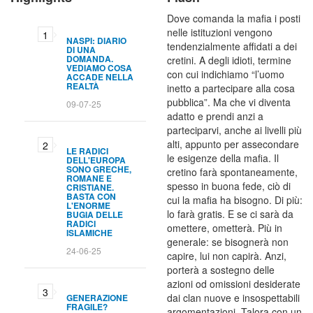
Dove comanda la mafia i posti
nelle istituzioni vengono
NASPI: DIARIO
tendenzialmente affidati a dei
DI UNA
DOMANDA.
cretini. A degli idioti, termine
VEDIAMO COSA
con cui indichiamo “l’uomo
ACCADE NELLA
REALTÀ
inetto a partecipare alla cosa
pubblica”. Ma che vi diventa
09-07-25
adatto e prendi anzi a
parteciparvi, anche ai livelli più
alti, appunto per assecondare
LE RADICI
le esigenze della mafia. Il
DELL'EUROPA
SONO GRECHE,
cretino farà spontaneamente,
ROMANE E
spesso in buona fede, ciò di
CRISTIANE.
BASTA CON
cui la mafia ha bisogno. Di più:
L'ENORME
lo farà gratis. E se ci sarà da
BUGIA DELLE
RADICI
omettere, ometterà. Più in
ISLAMICHE
generale: se bisognerà non
24-06-25
capire, lui non capirà. Anzi,
porterà a sostegno delle
azioni od omissioni desiderate
dai clan nuove e insospettabili
GENERAZIONE
FRAGILE?
argomentazioni. Talora con un