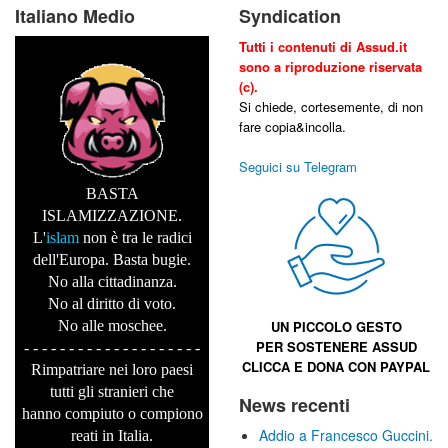
Italiano Medio
Syndication
Tutti i contenuti di Assud.it
sono a riproduzione riservata
(c).
Si chiede, cortesemente, di non
fare copia&incolla.
Seguici su Telegram
BASTA
ISLAMIZZAZIONE.
L'
islam
non è tra le radici
dell'Europa. Basta bugie.
No alla cittadinanza.
No al diritto di voto.
No alle moschee.
UN PICCOLO GESTO
PER SOSTENERE
ASSUD
- - - - - - - - - - - - - - - - - - - -
CLICCA E
DONA CON PAYPAL
Rimpatriare nei loro paesi
tutti gli stranieri che
News recenti
hanno compiuto o compiono
Addio a Francesco Guccini.
reati in Italia.