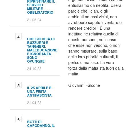
RIPRISTINARE IL
SERVIZIO
entusiasmo da neofita. Userà
MILITARE
parole che i clan, o gli
OBBLIGATORIO
ambienti ad essi vicini, non
21-05-24
avrebbero saputo inventare o
rendere credibili. È una
inettitudine relativa quella di
CHE SOCIETÀ DI
queste persone, nel senso
BUZZURRI E
che esse non vedono, o non
TANGHERI.
MALEDUCAZIONE
sanno misurare, sulla base
E IGNORANZA
delle loro priorità culturali, il
SONO
OVUNQUE
pericolo mafioso. La vera
forza della mafia sta fuori dalla
24-10-23
mafia.
Giovanni Falcone
IL 25 APRILE È
UNA FESTA
ANTIFASCISTA
21-04-23
BOTTI DI
CAPODANNO. IL