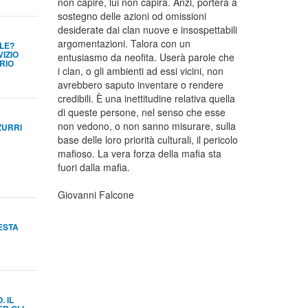
non capire, lui non capirà. Anzi, porterà a
sostegno delle azioni od omissioni
desiderate dai clan nuove e insospettabili
argomentazioni. Talora con un
LE?
VIZIO
entusiasmo da neofita. Userà parole che
RIO
i clan, o gli ambienti ad essi vicini, non
avrebbero saputo inventare o rendere
credibili. È una inettitudine relativa quella
di queste persone, nel senso che esse
non vedono, o non sanno misurare, sulla
ZURRI
base delle loro priorità culturali, il pericolo
mafioso. La vera forza della mafia sta
fuori dalla mafia.
Giovanni Falcone
FESTA
 IL