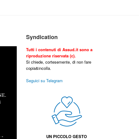
Syndication
Tutti i contenuti di Assud.it sono a
riproduzione riservata (c).
Si chiede, cortesemente, di non fare
copia&incolla.
Seguici su Telegram
NE.
i
.
- -
UN PICCOLO GESTO