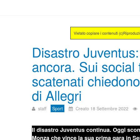
Vietato copiare i contenuti (c)Riproduz
Disastro Juventus:
ancora. Sui social t
scatenati chiedono
di Allegri
staff
Sport
Creato 18 Settembre 2022
Il disastro Juventus continua. Oggi sconf
Monza che vince la sua prima gara in Ser