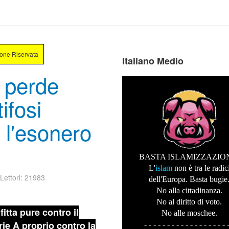
ione Riservata
Italiano Medio
 perde
ifosi
 l'esonero
BASTA ISLAMIZZAZIO
L'
islam
non è tra le radic
Lettori: 21983
dell'Europa. Basta bugie
No alla cittadinanza.
No al diritto di voto.
itta pure contro il
No alle moschee.
ie A proprio contro la
- - - - - - - - - - - - - - - - - - 