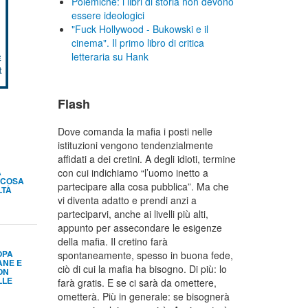
Polemiche: i libri di storia non devono
essere ideologici
"Fuck Hollywood - Bukowski e il
cinema". Il primo libro di critica
letteraria su Hank
Flash
Dove comanda la mafia i posti nelle
istituzioni vengono tendenzialmente
affidati a dei cretini. A degli idioti, termine
A
con cui indichiamo “l’uomo inetto a
 COSA
partecipare alla cosa pubblica”. Ma che
LTÀ
vi diventa adatto e prendi anzi a
parteciparvi, anche ai livelli più alti,
appunto per assecondare le esigenze
della mafia. Il cretino farà
OPA
spontaneamente, spesso in buona fede,
ANE E
ciò di cui la mafia ha bisogno. Di più: lo
ON
LLE
farà gratis. E se ci sarà da omettere,
ometterà. Più in generale: se bisognerà