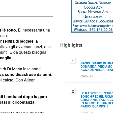
i è rotto
. E' necessaria una
esi).
sentirà di leggere la
Highlights
tava gli avversari, anzi, alla
unti. E da questo bisogna
 maglia
.
NASPI: DIARIO DI UN
DOMANDA. VEDIAMO
e di Di Maria lasciano il
ACCADE NELLA REA
tus sono disastrose da anni
.
09-07-25
l calcio. Con Allegri,
LE RADICI DELL'EUR
di Landucci dopo la gara
SONO GRECHE, ROM
CRISTIANE. BASTA C
rasi di circostanza
.
L'ENORME BUGIA DE
RADICI ISLAMICHE
24-06-25