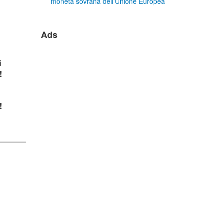
moneta sovrana dell'Unione Europea
Ads
i
!
!