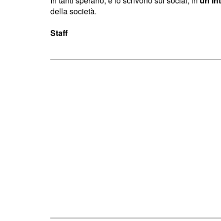
In tanti sperano, e lo scrivono sui social, in
un in
della società.
Staff