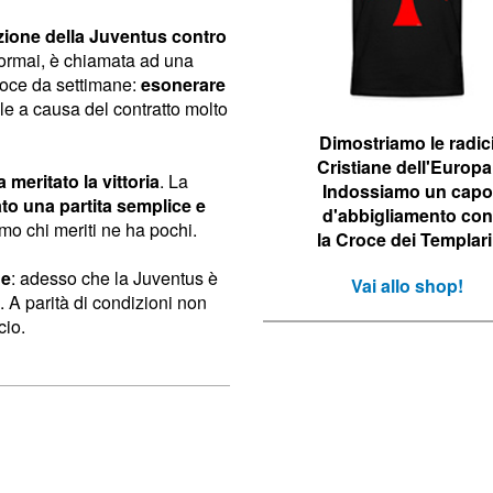
zione della Juventus contro
 ormai, è chiamata ad una
 voce da settimane:
esonerare
le a causa del contratto molto
Dimostriamo le r
adic
Cristiane dell'Europa
a meritato la vittoria
. La
Indossiamo un capo
to una partita semplice e
d'abbigliamento con
mo chi meriti ne ha pochi.
la Croce dei Templari
ne
: adesso che la Juventus è
Vai allo shop!
. A parità di condizioni non
cio.