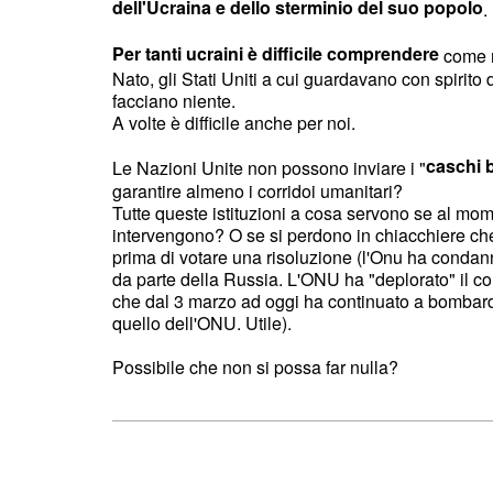
dell'Ucraina e dello sterminio del suo popolo
.
Per tanti ucraini è difficile comprendere
come m
Nato, gli Stati Uniti a cui guardavano con spirito 
facciano niente.
A volte è difficile anche per noi.
caschi 
Le Nazioni Unite non possono inviare i "
garantire almeno i corridoi umanitari?
Tutte queste istituzioni a cosa servono se al mo
intervengono? O se si perdono in chiacchiere ch
prima di votare una risoluzione (l'Onu ha condann
da parte della Russia. L'ONU ha "deplorato" il 
che dal 3 marzo ad oggi ha continuato a bombardar
quello dell'ONU. Utile).
Possibile che non si possa far nulla?