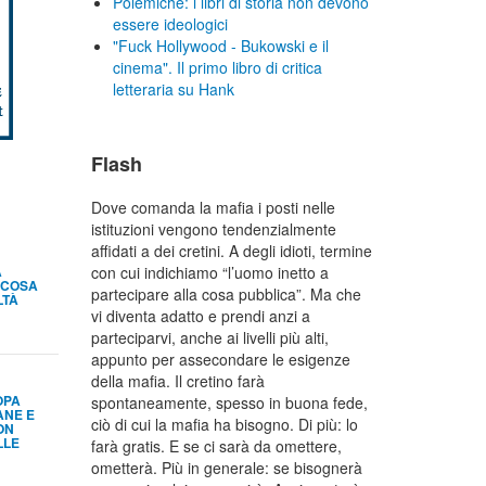
Polemiche: i libri di storia non devono
essere ideologici
"Fuck Hollywood - Bukowski e il
cinema". Il primo libro di critica
letteraria su Hank
Flash
Dove comanda la mafia i posti nelle
istituzioni vengono tendenzialmente
affidati a dei cretini. A degli idioti, termine
A
con cui indichiamo “l’uomo inetto a
 COSA
partecipare alla cosa pubblica”. Ma che
LTÀ
vi diventa adatto e prendi anzi a
parteciparvi, anche ai livelli più alti,
appunto per assecondare le esigenze
della mafia. Il cretino farà
OPA
spontaneamente, spesso in buona fede,
ANE E
ciò di cui la mafia ha bisogno. Di più: lo
ON
LLE
farà gratis. E se ci sarà da omettere,
ometterà. Più in generale: se bisognerà