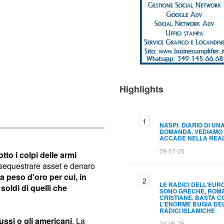
Highlights
NASPI: DIARIO DI UN
DOMANDA. VEDIAMO
ACCADE NELLA REA
09-07-25
to i colpi delle armi
 sequestrare asset e denaro
a peso d'oro per cui, in
LE RADICI DELL'EUR
soldi di quelli che
SONO GRECHE, ROM
CRISTIANE. BASTA C
L'ENORME BUGIA DE
RADICI ISLAMICHE
ussi o gli americani
. La
24-06-25