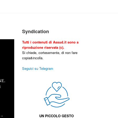
Syndication
Tutti i contenuti di Assud.it sono a
riproduzione riservata (c).
Si chiede, cortesemente, di non fare
copia&incolla.
Seguici su Telegram
NE.
i
.
- -
UN PICCOLO GESTO