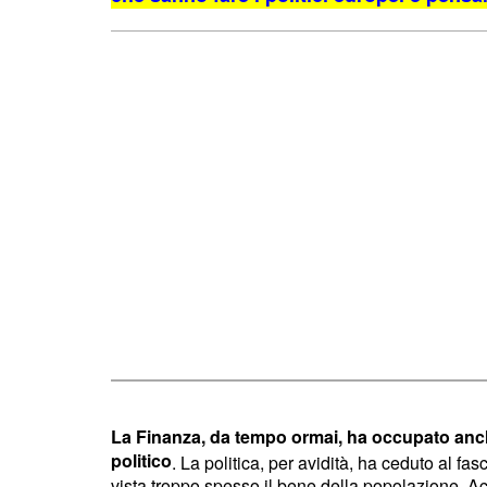
La Finanza, da tempo ormai, ha occupato anch
politico
. La politica, per avidità, ha ceduto al fa
vista troppo spesso il bene della popolazione. Ac