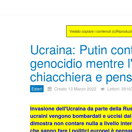
Vietato copiare i contenuti (c)Riproduz
Ucraina: Putin cont
genocidio mentre l
chiacchiera e pens
Esteri
Creato 13 Marzo 2022
Lettori: 2016
Invasione dell'Ucraina da parte della Russ
ucraini vengono bombardati e uccisi dai m
dimostra non contare nulla a livello inte
che sanno fare i politici europei è pensar