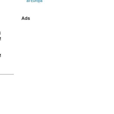
all'Europa
Ads
i
!
!