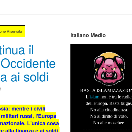
ione Riservata
Italiano Medio
inua il
'Occidente
a ai soldi
3
BASTA ISLAMIZZAZIO
L'
islam
non è tra le radic
dell'Europa. Basta bugie
ia: mentre i civili
No alla cittadinanza.
ilitari russi, l'Europa
No al diritto di voto.
rnazionale. L'unica cosa
No alle moschee.
e alla finanza e ai soldi.
- - - - - - - - - - - - - - - - - - 