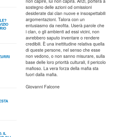
non capire, lui non capirà. Anzi, porterà a
sostegno delle azioni od omissioni
desiderate dai clan nuove e insospettabili
argomentazioni. Talora con un
LE?
VIZIO
entusiasmo da neofita. Userà parole che
RIO
i clan, o gli ambienti ad essi vicini, non
avrebbero saputo inventare o rendere
credibili. È una inettitudine relativa quella
di queste persone, nel senso che esse
non vedono, o non sanno misurare, sulla
ZURRI
base delle loro priorità culturali, il pericolo
mafioso. La vera forza della mafia sta
fuori dalla mafia.
Giovanni Falcone
FESTA
 IL