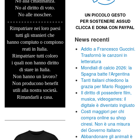
No alla cittadinanza.
No al diritto di voto.
No alle moschee.
UN PICCOLO GESTO
PER SOSTENERE
ASSUD
- - - - - - - - - - - - - - - - - - - -
CLICCA E
DONA CON PAYPAL
Rimpatriare nei loro paesi
tutti gli stranieri che
News recenti
hanno compiuto o compiono
Addio a Francesco Guccini.
reati in Italia.
Trasformò le canzoni in
Rimpatriare tutti coloro
letteratura
i quali non hanno diritto
Mondiali di calcio 2026: la
di stare in Italia.
Spagna batte l'Argentina
Non hanno un lavoro?
Tanti italiani chiedono la
Non producono benefit
grazia per Mario Roggero
utili alla nostra società.
Il diritto di possedere film,
Rimandarli a casa.
musica, videogames: il
digitale è diventato ingiusto
Costi maggiori per chi
compra online su shop
cinesi. Non è una misura
del Governo italiano
Abbandonare gli animali è