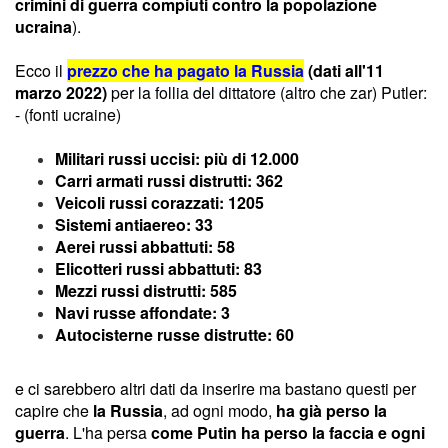
crimini di guerra compiuti contro la popolazione
ucraina
).
Ecco il
prezzo che ha pagato la Russia
(dati all'11
marzo 2022)
per la follia del dittatore (altro che zar) Putler:
- (fonti ucraine)
Militari russi uccisi: più di 12.000
Carri armati russi distrutti: 362
Veicoli russi corazzati: 1205
Sistemi antiaereo: 33
Aerei russi abbattuti: 58
Elicotteri russi abbattuti: 83
Mezzi russi distrutti: 585
Navi russe affondate: 3
Autocisterne russe distrutte: 60
e ci sarebbero altri dati da inserire ma bastano questi per
capire che
la Russia
, ad ogni modo,
ha già perso la
guerra
. L'ha persa
come Putin ha perso la faccia e ogni