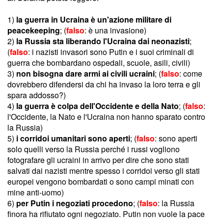
1)
la guerra in Ucraina è un'azione militare di
peacekeeping
; (
falso
: è una invasione)
2)
la Russia sta liberando l'Ucraina dai neonazisti
;
(
falso
: i nazisti invasori sono Putin e i suoi criminali di
guerra che bombardano ospedali, scuole, asili, civili)
3)
non bisogna dare armi ai civili ucraini
; (
falso
: come
dovrebbero difendersi da chi ha invaso la loro terra e gli
spara addosso?)
4)
la guerra è colpa dell'Occidente e della Nato
; (
falso
:
l'Occidente, la Nato e l'Ucraina non hanno sparato contro
la Russia)
5)
i corridoi umanitari sono aperti
; (
falso
: sono aperti
solo quelli verso la Russia perché i russi vogliono
fotografare gli ucraini in arrivo per dire che sono stati
salvati dai nazisti mentre spesso i corridoi verso gli stati
europei vengono bombardati o sono campi minati con
mine anti-uomo)
6)
per Putin i negoziati procedono
; (
falso
: la Russia
finora ha rifiutato ogni negoziato. Putin non vuole la pace