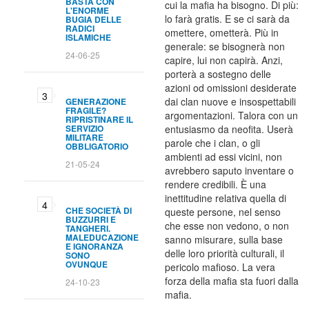
BASTA CON
cui la mafia ha bisogno. Di più:
L'ENORME
lo farà gratis. E se ci sarà da
BUGIA DELLE
RADICI
omettere, ometterà. Più in
ISLAMICHE
generale: se bisognerà non
24-06-25
capire, lui non capirà. Anzi,
porterà a sostegno delle
azioni od omissioni desiderate
dai clan nuove e insospettabili
GENERAZIONE
FRAGILE?
argomentazioni. Talora con un
RIPRISTINARE IL
SERVIZIO
entusiasmo da neofita. Userà
MILITARE
parole che i clan, o gli
OBBLIGATORIO
ambienti ad essi vicini, non
21-05-24
avrebbero saputo inventare o
rendere credibili. È una
inettitudine relativa quella di
CHE SOCIETÀ DI
queste persone, nel senso
BUZZURRI E
che esse non vedono, o non
TANGHERI.
MALEDUCAZIONE
sanno misurare, sulla base
E IGNORANZA
delle loro priorità culturali, il
SONO
OVUNQUE
pericolo mafioso. La vera
forza della mafia sta fuori dalla
24-10-23
mafia.