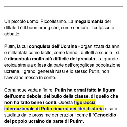
Un piccolo uomo. Piccolissimo. La
megalomania
dei
dittatori è il boomerang che, come sempre, li colpisce e li
abbatte.
Putin, la cui
conquista dell'Ucraina
- organizzata da anni
e millantata come facile, come fanno i bulletti a scuola - si
è
dimostrata molto più difficile del previsto
. La grande
eroica strenua difesa da parte dell'orgogliosa popolazione
ucraina, i grandi generali russi e lo stesso Putin, non
l'avevano messa in conto.
Comunque vada a finire,
Putin ha ormai fatto la figura
dell'uomo debole, del bullo della classe, di quello che
non ha fatto bene i conti
. Questa
figuraccia
internazionale
di Putin rimarrà nei
libri di storia
e sarà
studiata dalle prossime generazioni come il "
Genocidio
del popolo ucraino da parte di Putin
".