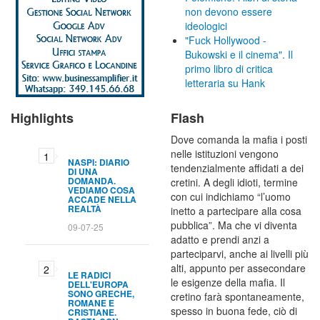
non devono essere
ideologici
"Fuck Hollywood -
Bukowski e il cinema". Il
primo libro di critica
letteraria su Hank
Highlights
Flash
Dove comanda la mafia i posti
nelle istituzioni vengono
NASPI: DIARIO
tendenzialmente affidati a dei
DI UNA
DOMANDA.
cretini. A degli idioti, termine
VEDIAMO COSA
con cui indichiamo “l’uomo
ACCADE NELLA
REALTÀ
inetto a partecipare alla cosa
pubblica”. Ma che vi diventa
09-07-25
adatto e prendi anzi a
parteciparvi, anche ai livelli più
alti, appunto per assecondare
LE RADICI
le esigenze della mafia. Il
DELL'EUROPA
SONO GRECHE,
cretino farà spontaneamente,
ROMANE E
spesso in buona fede, ciò di
CRISTIANE.