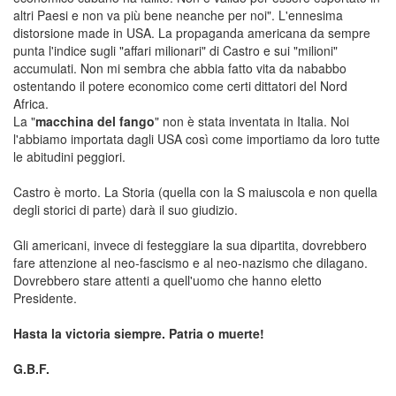
altri Paesi e non va più bene neanche per noi". L'ennesima
distorsione made in USA. La propaganda americana da sempre
punta l'indice sugli "affari milionari" di Castro e sui "milioni"
accumulati. Non mi sembra che abbia fatto vita da nababbo
ostentando il potere economico come certi dittatori del Nord
Africa.
La "
macchina del fango
" non è stata inventata in Italia. Noi
l'abbiamo importata dagli USA così come importiamo da loro tutte
le abitudini peggiori.
Castro è morto. La Storia (quella con la S maiuscola e non quella
degli storici di parte) darà il suo giudizio.
Gli americani, invece di festeggiare la sua dipartita, dovrebbero
fare attenzione al neo-fascismo e al neo-nazismo che dilagano.
Dovrebbero stare attenti a quell'uomo che hanno eletto
Presidente.
Hasta la victoria siempre. Patria o muerte!
G.B.F.