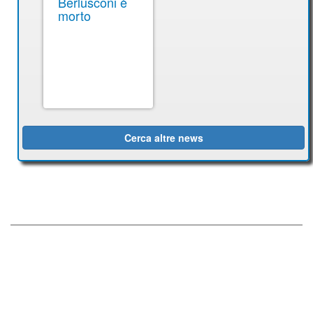
Berlusconi è
morto
Cerca altre news