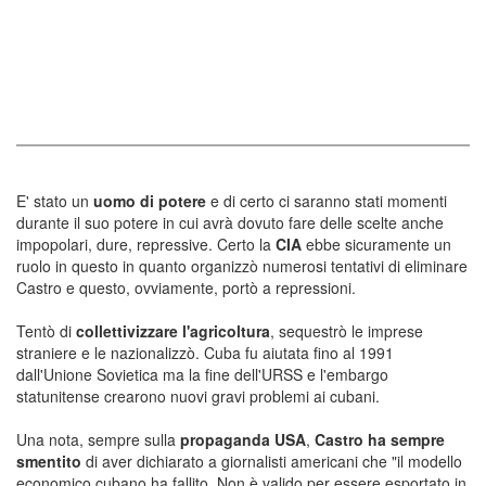
E' stato un
uomo di potere
e di certo ci saranno stati momenti
durante il suo potere in cui avrà dovuto fare delle scelte anche
impopolari, dure, repressive. Certo la
CIA
ebbe sicuramente un
ruolo in questo in quanto organizzò numerosi tentativi di eliminare
Castro e questo, ovviamente, portò a repressioni.
Tentò di
collettivizzare l'agricoltura
, sequestrò le imprese
straniere e le nazionalizzò. Cuba fu aiutata fino al 1991
dall'Unione Sovietica ma la fine dell'URSS e l'embargo
statunitense crearono nuovi gravi problemi ai cubani.
Una nota, sempre sulla
propaganda USA
,
Castro ha sempre
smentito
di aver dichiarato a giornalisti americani che "il modello
economico cubano ha fallito.
Non è valido per essere esportato in