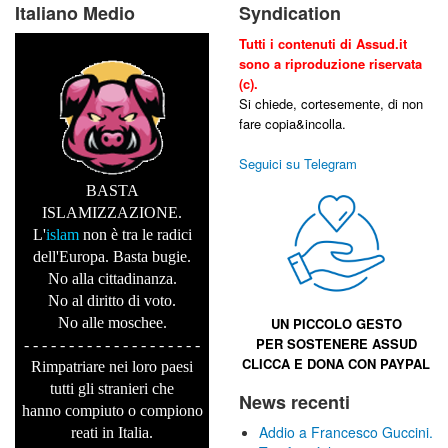
Italiano Medio
Syndication
Tutti i contenuti di Assud.it
sono a riproduzione riservata
(c).
Si chiede, cortesemente, di non
fare copia&incolla.
Seguici su Telegram
BASTA
ISLAMIZZAZIONE.
L'
islam
non è tra le radici
dell'Europa. Basta bugie.
No alla cittadinanza.
No al diritto di voto.
No alle moschee.
UN PICCOLO GESTO
PER SOSTENERE
ASSUD
- - - - - - - - - - - - - - - - - - - -
CLICCA E
DONA CON PAYPAL
Rimpatriare nei loro paesi
tutti gli stranieri che
News recenti
hanno compiuto o compiono
Addio a Francesco Guccini.
reati in Italia.