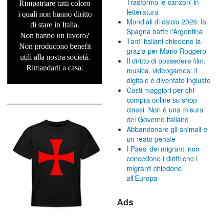
Trasformò le canzoni in
Rimpatriare tutti coloro
letteratura
i quali non hanno diritto
Mondiali di calcio 2026: la
di stare in Italia.
Spagna batte l'Argentina
Non hanno un lavoro?
Tanti italiani chiedono la
Non producono benefit
grazia per Mario Roggero
utili alla nostra società.
Il diritto di possedere film,
Rimandarli a casa.
musica, videogames: il
digitale è diventato ingiusto
Costi maggiori per chi
compra online su shop
cinesi. Non è una misura
del Governo italiano
Abbandonare gli animali è
un reato penale
I Paesi dei migranti non
concedono i diritti che i
migranti chiedono
all'Europa
Ads