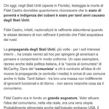
Chi oggi, negli Stati Uniti (specie in Florida), festeggia la morte di
Fidel Castro dovrebbe quantomeno riconoscere che lo
stato di
povertà e indigenza dei cubani è stato per tanti anni causato
dagli Stati Uniti
.
Fidel Castro, infatti, nazionalizzò le raffinerie statunitensi quando
le stesse decisero di non raffinare il petrolio che Fidel acquistava
dai russi.
La
propaganda degli Stati Uniti
, più volte - per i soli interessi
interni -, ha creato nemici ad hoc per spingere gli americani a
pensare e comportarsi in modo uniforme. Un caso esemplare,
ripreso anche dalla politica italiana, è la "caccia al comunista" di
McCarthy. Dare del "
comunista
" a chi è contrario all'idea di chi
muove la propaganda (e controlla i media) è ormai di uso comune
anche in Italia. Tanti italiani - tra loro una massa non indifferente
di ignoranti funzionali e di ritorno - non sanno neanche cosa sia il
comunismo.
Fidel Castro era in fondo un
grande sognatore
. Voler attuare
l'idea del comunismo, nella vita reale, era una vera utopia.
Probabilmente alimentata anche dall'ingiusto embargo USA. Il