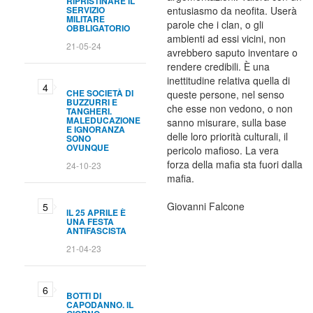
RIPRISTINARE IL
SERVIZIO
entusiasmo da neofita. Userà
MILITARE
parole che i clan, o gli
OBBLIGATORIO
ambienti ad essi vicini, non
21-05-24
avrebbero saputo inventare o
rendere credibili. È una
inettitudine relativa quella di
CHE SOCIETÀ DI
queste persone, nel senso
BUZZURRI E
che esse non vedono, o non
TANGHERI.
MALEDUCAZIONE
sanno misurare, sulla base
E IGNORANZA
delle loro priorità culturali, il
SONO
OVUNQUE
pericolo mafioso. La vera
forza della mafia sta fuori dalla
24-10-23
mafia.
Giovanni Falcone
IL 25 APRILE È
UNA FESTA
ANTIFASCISTA
21-04-23
BOTTI DI
CAPODANNO. IL