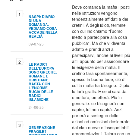
Dove comanda la mafia i posti
nelle istituzioni vengono
NASPI: DIARIO
tendenzialmente affidati a dei
DI UNA
DOMANDA.
cretini. A degli idioti, termine
VEDIAMO COSA
con cui indichiamo “l’uomo
ACCADE NELLA
REALTÀ
inetto a partecipare alla cosa
pubblica”. Ma che vi diventa
09-07-25
adatto e prendi anzi a
parteciparvi, anche ai livelli più
alti, appunto per assecondare
LE RADICI
le esigenze della mafia. Il
DELL'EUROPA
SONO GRECHE,
cretino farà spontaneamente,
ROMANE E
spesso in buona fede, ciò di
CRISTIANE.
BASTA CON
cui la mafia ha bisogno. Di più:
L'ENORME
lo farà gratis. E se ci sarà da
BUGIA DELLE
RADICI
omettere, ometterà. Più in
ISLAMICHE
generale: se bisognerà non
24-06-25
capire, lui non capirà. Anzi,
porterà a sostegno delle
azioni od omissioni desiderate
dai clan nuove e insospettabili
GENERAZIONE
FRAGILE?
argomentazioni. Talora con un