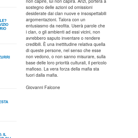
non capire, lui non capirà. Anzi, porterà a
sostegno delle azioni od omissioni
desiderate dai clan nuove e insospettabili
argomentazioni. Talora con un
LE?
VIZIO
entusiasmo da neofita. Userà parole che
RIO
i clan, o gli ambienti ad essi vicini, non
avrebbero saputo inventare o rendere
credibili. È una inettitudine relativa quella
di queste persone, nel senso che esse
non vedono, o non sanno misurare, sulla
ZURRI
base delle loro priorità culturali, il pericolo
mafioso. La vera forza della mafia sta
fuori dalla mafia.
Giovanni Falcone
FESTA
 IL