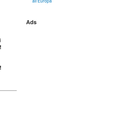
all'Europa
Ads
i
!
!