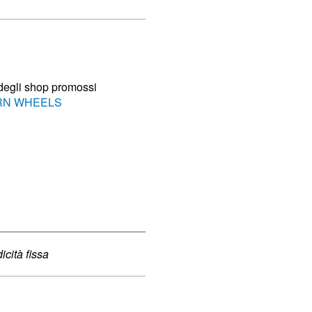
 degli shop promossi
N WHEELS
cità fissa