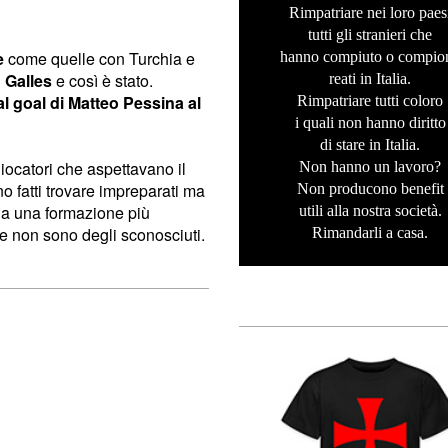
Rimpatriare nei loro paes
tutti gli stranieri che
e
come quelle con Turchia e
hanno compiuto o compio
l
Galles
e così è stato.
reati in Italia.
l goal di Matteo Pessina al
Rimpatriare tutti coloro
i quali non hanno diritto
di stare in Italia.
iocatori che aspettavano il
Non hanno un lavoro?
o fatti trovare impreparati ma
Non producono benefit
 ha una formazione più
utili alla nostra società.
e non sono degli sconosciuti.
Rimandarli a casa.