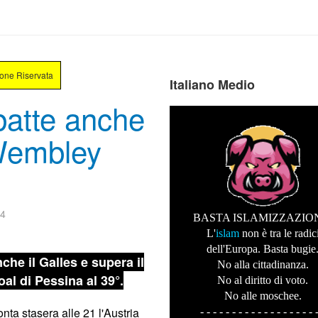
ione Riservata
Italiano Medio
 batte anche
 Wembley
44
BASTA ISLAMIZZAZIO
L'
islam
non è tra le radic
dell'Europa. Basta bugie
nche il Galles e supera il
No alla cittadinanza.
al di Pessina al 39°.
No al diritto di voto.
No alle moschee.
fronta stasera alle 21 l'Austria
- - - - - - - - - - - - - - - - - - 