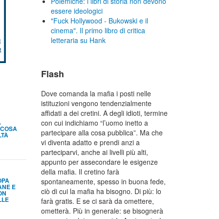
Polemiche: i libri di storia non devono
essere ideologici
"Fuck Hollywood - Bukowski e il
cinema". Il primo libro di critica
letteraria su Hank
Flash
Dove comanda la mafia i posti nelle
istituzioni vengono tendenzialmente
affidati a dei cretini. A degli idioti, termine
A
con cui indichiamo “l’uomo inetto a
 COSA
partecipare alla cosa pubblica”. Ma che
LTÀ
vi diventa adatto e prendi anzi a
parteciparvi, anche ai livelli più alti,
appunto per assecondare le esigenze
della mafia. Il cretino farà
OPA
spontaneamente, spesso in buona fede,
ANE E
ciò di cui la mafia ha bisogno. Di più: lo
ON
LLE
farà gratis. E se ci sarà da omettere,
ometterà. Più in generale: se bisognerà