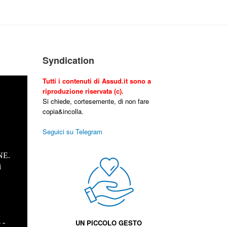
Syndication
Tutti i contenuti di Assud.it sono a
riproduzione riservata (c).
Si chiede, cortesemente, di non fare
copia&incolla.
Seguici su Telegram
NE.
i
.
- -
UN PICCOLO GESTO