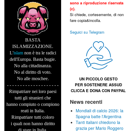
sono a riproduzione riservata
(c).
Si chiede, cortesemente, di non
fare copia&incolla.
Seguici su Telegram
BASTA
ISLAMIZZAZIONE.
L'
islam
non è tra le radici
dell'Europa. Basta bugie.
No alla cittadinanza.
No al diritto di voto.
No alle moschee.
UN PICCOLO GESTO
PER SOSTENERE
ASSUD
- - - - - - - - - - - - - - - - - - - -
CLICCA E
DONA CON PAYPAL
Rimpatriare nei loro paesi
tutti gli stranieri che
News recenti
hanno compiuto o compiono
Mondiali di calcio 2026: la
reati in Italia.
Spagna batte l'Argentina
Rimpatriare tutti coloro
Tanti italiani chiedono la
i quali non hanno diritto
grazia per Mario Roggero
di stare in Italia.