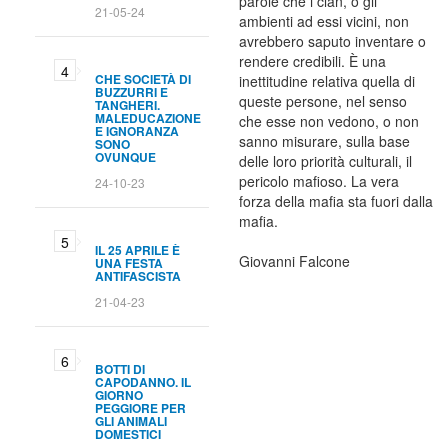
parole che i clan, o gli
21-05-24
ambienti ad essi vicini, non
avrebbero saputo inventare o
rendere credibili. È una
CHE SOCIETÀ DI
inettitudine relativa quella di
BUZZURRI E
queste persone, nel senso
TANGHERI.
MALEDUCAZIONE
che esse non vedono, o non
E IGNORANZA
sanno misurare, sulla base
SONO
OVUNQUE
delle loro priorità culturali, il
pericolo mafioso. La vera
24-10-23
forza della mafia sta fuori dalla
mafia.
IL 25 APRILE È
Giovanni Falcone
UNA FESTA
ANTIFASCISTA
21-04-23
BOTTI DI
CAPODANNO. IL
GIORNO
PEGGIORE PER
GLI ANIMALI
DOMESTICI