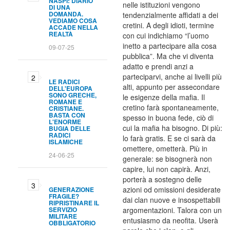
NASPI: DIARIO
nelle istituzioni vengono
DI UNA
DOMANDA.
tendenzialmente affidati a dei
VEDIAMO COSA
cretini. A degli idioti, termine
ACCADE NELLA
REALTÀ
con cui indichiamo “l’uomo
inetto a partecipare alla cosa
09-07-25
pubblica”. Ma che vi diventa
adatto e prendi anzi a
parteciparvi, anche ai livelli più
LE RADICI
alti, appunto per assecondare
DELL'EUROPA
SONO GRECHE,
le esigenze della mafia. Il
ROMANE E
cretino farà spontaneamente,
CRISTIANE.
BASTA CON
spesso in buona fede, ciò di
L'ENORME
cui la mafia ha bisogno. Di più:
BUGIA DELLE
RADICI
lo farà gratis. E se ci sarà da
ISLAMICHE
omettere, ometterà. Più in
24-06-25
generale: se bisognerà non
capire, lui non capirà. Anzi,
porterà a sostegno delle
azioni od omissioni desiderate
GENERAZIONE
FRAGILE?
dai clan nuove e insospettabili
RIPRISTINARE IL
SERVIZIO
argomentazioni. Talora con un
MILITARE
entusiasmo da neofita. Userà
OBBLIGATORIO