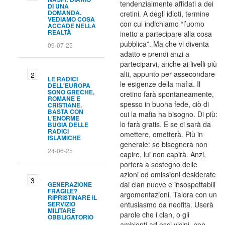
tendenzialmente affidati a dei
DI UNA
DOMANDA.
cretini. A degli idioti, termine
VEDIAMO COSA
con cui indichiamo “l’uomo
ACCADE NELLA
REALTÀ
inetto a partecipare alla cosa
pubblica”. Ma che vi diventa
09-07-25
adatto e prendi anzi a
parteciparvi, anche ai livelli più
alti, appunto per assecondare
LE RADICI
le esigenze della mafia. Il
DELL'EUROPA
SONO GRECHE,
cretino farà spontaneamente,
ROMANE E
spesso in buona fede, ciò di
CRISTIANE.
BASTA CON
cui la mafia ha bisogno. Di più:
L'ENORME
lo farà gratis. E se ci sarà da
BUGIA DELLE
RADICI
omettere, ometterà. Più in
ISLAMICHE
generale: se bisognerà non
24-06-25
capire, lui non capirà. Anzi,
porterà a sostegno delle
azioni od omissioni desiderate
dai clan nuove e insospettabili
GENERAZIONE
FRAGILE?
argomentazioni. Talora con un
RIPRISTINARE IL
SERVIZIO
entusiasmo da neofita. Userà
MILITARE
parole che i clan, o gli
OBBLIGATORIO
ambienti ad essi vicini, non