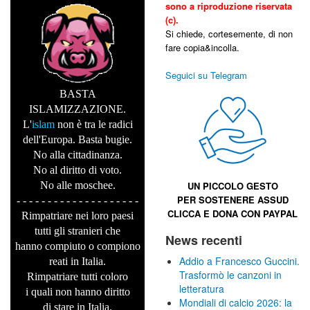
sono a riproduzione riservata
(c).
Si chiede, cortesemente, di non
fare copia&incolla.
Seguici su Telegram
BASTA
ISLAMIZZAZIONE.
L'
islam
non è tra le radici
dell'Europa. Basta bugie.
No alla cittadinanza.
No al diritto di voto.
No alle moschee.
UN PICCOLO GESTO
PER SOSTENERE
ASSUD
- - - - - - - - - - - - - - - - - - - -
CLICCA E
DONA CON PAYPAL
Rimpatriare nei loro paesi
tutti gli stranieri che
News recenti
hanno compiuto o compiono
Addio a Francesco Guccini.
reati in Italia.
Trasformò le canzoni in
Rimpatriare tutti coloro
letteratura
i quali non hanno diritto
Mondiali di calcio 2026: la
di stare in Italia.