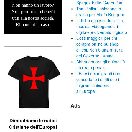
Spagna batte l'Argentina
Non hanno un lavoro?
Tanti italiani chiedono la
Non producono benefit
grazia per Mario Roggero
utili alla nostra società.
Il diritto di possedere film,
Rimandarli a casa.
musica, videogames: il
digitale è diventato ingiusto
Costi maggiori per chi
compra online su shop
cinesi. Non è una misura
del Governo italiano
Abbandonare gli animali è
un reato penale
I Paesi dei migranti non
concedono i diritti che i
migranti chiedono
all'Europa
Ads
Dimostriamo le r
adici
Cristiane dell'Europa!