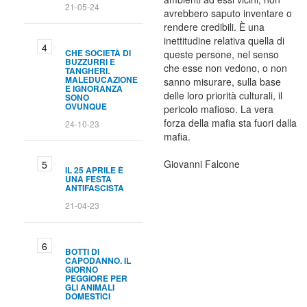
21-05-24
avrebbero saputo inventare o
rendere credibili. È una
inettitudine relativa quella di
CHE SOCIETÀ DI
queste persone, nel senso
BUZZURRI E
che esse non vedono, o non
TANGHERI.
MALEDUCAZIONE
sanno misurare, sulla base
E IGNORANZA
delle loro priorità culturali, il
SONO
OVUNQUE
pericolo mafioso. La vera
forza della mafia sta fuori dalla
24-10-23
mafia.
Giovanni Falcone
IL 25 APRILE È
UNA FESTA
ANTIFASCISTA
21-04-23
BOTTI DI
CAPODANNO. IL
GIORNO
PEGGIORE PER
GLI ANIMALI
DOMESTICI