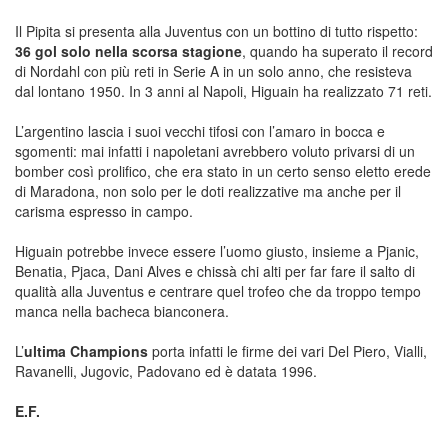
Il Pipita si presenta alla Juventus con un bottino di tutto rispetto:
36 gol solo nella scorsa stagione
, quando ha superato il record
di Nordahl con più reti in Serie A in un solo anno, che resisteva
dal lontano 1950. In 3 anni al Napoli, Higuain ha realizzato 71 reti.
L’argentino lascia i suoi vecchi tifosi con l’amaro in bocca e
sgomenti: mai infatti i napoletani avrebbero voluto privarsi di un
bomber così prolifico, che era stato in un certo senso eletto erede
di Maradona, non solo per le doti realizzative ma anche per il
carisma espresso in campo.
Higuain potrebbe invece essere l’uomo giusto, insieme a Pjanic,
Benatia, Pjaca, Dani Alves e chissà chi alti per far fare il salto di
qualità alla Juventus e centrare quel trofeo che da troppo tempo
manca nella bacheca bianconera.
L’
ultima Champions
porta infatti le firme dei vari Del Piero, Vialli,
Ravanelli, Jugovic, Padovano ed è datata 1996.
E.F.